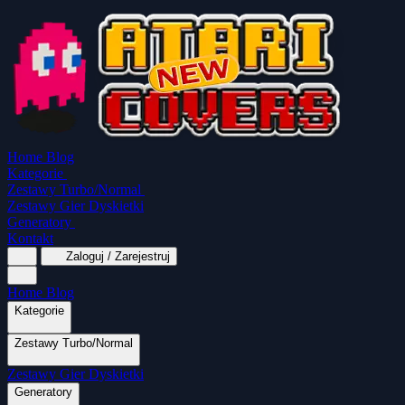
Home
Blog
Kategorie
Zestawy Turbo/Normal
Zestawy Gier Dyskietki
Generatory
Kontakt
Zaloguj / Zarejestruj
Home
Blog
Kategorie
Zestawy Turbo/Normal
MapaSoft Turbo ROM
Zestawy Gier Dyskietki
SparkTurbo 2000
The Marauder
Turbo 2000
Wszystkie kategorie
Gry Akcji
Logiczne
Mina
Grubcio Normal
Generatory