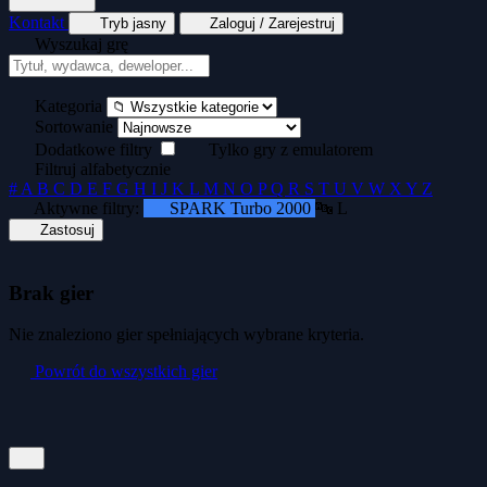
Kontakt
Tryb jasny
Zaloguj / Zarejestruj
Wyszukaj grę
Tekstowe
Wyścigi
Zręcznościowe
Generator kopert dyskietek
Generator okład
Kategoria
Sortowanie
Dodatkowe filtry
Tylko gry z emulatorem
Filtruj alfabetycznie
#
A
B
C
D
E
F
G
H
I
J
K
L
M
N
O
P
Q
R
S
T
U
V
W
X
Y
Z
Aktywne filtry:
SPARK Turbo 2000
🔤 L
Zastosuj
Brak gier
Nie znaleziono gier spełniających wybrane kryteria.
Powrót do wszystkich gier