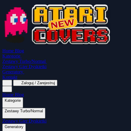
Home
Blog
Kategorie
Zestawy Turbo/Normal
Zestawy Gier Dyskietki
Generatory
Kontakt
Zaloguj / Zarejestruj
Home
Blog
Kategorie
Zestawy Turbo/Normal
MapaSoft Turbo ROM
Zestawy Gier Dyskietki
SparkTurbo 2000
The Marauder
Turbo 2000 
Wszystkie kategorie
Gry Akcji
Logiczne
Generatory