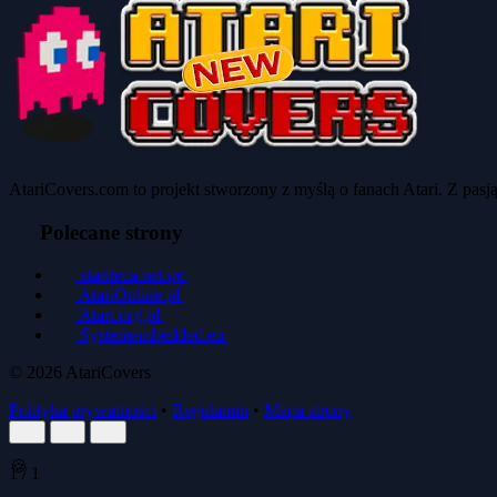
AtariCovers.com to projekt stworzony z myślą o fanach Atari. Z pas
Polecane strony
atariteca.net.pe
AtariOnline.pl
Atari.org.pl
Systemembedded.eu
© 2026
AtariCovers
Polityka prywatności
•
Regulamin
•
Mapa strony
🍪
1
/
1