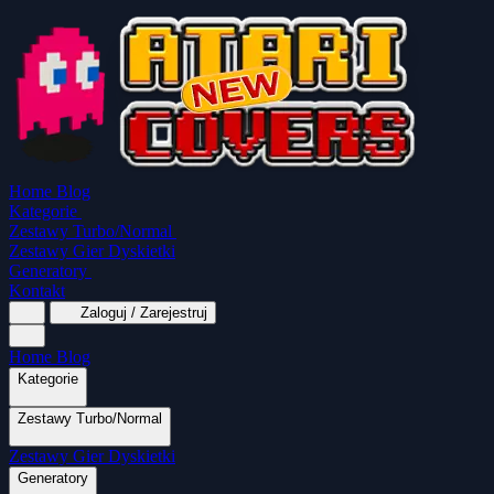
Home
Blog
Kategorie
Zestawy Turbo/Normal
Zestawy Gier Dyskietki
Generatory
Kontakt
Zaloguj / Zarejestruj
Home
Blog
Kategorie
Zestawy Turbo/Normal
MapaSoft Turbo ROM
Zestawy Gier Dyskietki
SparkTurbo 2000
The Marauder
Turbo 2000
Wszystkie kategorie
Gry Akcji
Logiczne
Mina
Grubcio Normal
Generatory