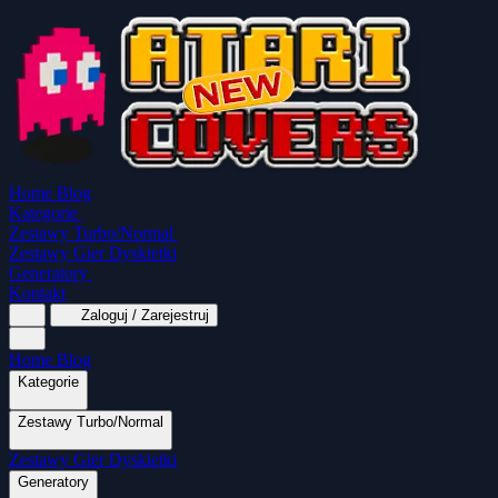
Home
Blog
Kategorie
Zestawy Turbo/Normal
Zestawy Gier Dyskietki
Generatory
Kontakt
Zaloguj / Zarejestruj
Home
Blog
Kategorie
Zestawy Turbo/Normal
MapaSoft Turbo ROM
Zestawy Gier Dyskietki
SparkTurbo 2000
The Marauder
Turbo 2000
Wszystkie kategorie
Gry Akcji
Logiczne
Mina
Grubcio Normal
Generatory