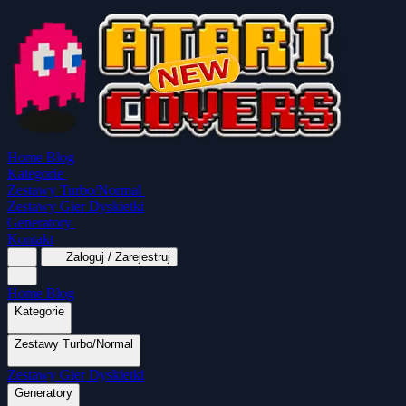
Home
Blog
Kategorie
Zestawy Turbo/Normal
Zestawy Gier Dyskietki
Generatory
Kontakt
Zaloguj / Zarejestruj
Home
Blog
Kategorie
Zestawy Turbo/Normal
MapaSoft Turbo ROM
Zestawy Gier Dyskietki
SparkTurbo 2000
The Marauder
Turbo 2000
Wszystkie kategorie
Gry Akcji
Logiczne
Mina
Grubcio Normal
Generatory