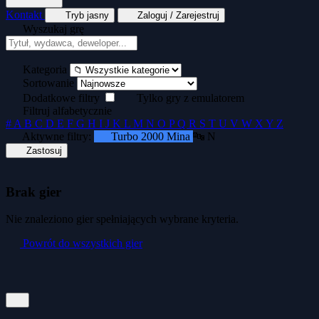
Kontakt
Tryb jasny
Zaloguj / Zarejestruj
Wyszukaj grę
Tekstowe
Wyścigi
Zręcznościowe
Generator kopert dyskietek
Generator okład
Kategoria
Sortowanie
Dodatkowe filtry
Tylko gry z emulatorem
Filtruj alfabetycznie
#
A
B
C
D
E
F
G
H
I
J
K
L
M
N
O
P
Q
R
S
T
U
V
W
X
Y
Z
Aktywne filtry:
Turbo 2000 Mina
🔤 N
Zastosuj
Brak gier
Nie znaleziono gier spełniających wybrane kryteria.
Powrót do wszystkich gier