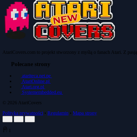
AtariCovers.com to projekt stworzony z myślą o fanach Atari. Z pas
Polecane strony
atariteca.net.pe
AtariOnline.pl
Atari.org.pl
Systemembedded.eu
© 2026
AtariCovers
Polityka prywatności
•
Regulamin
•
Mapa strony
🍪
1
/
1