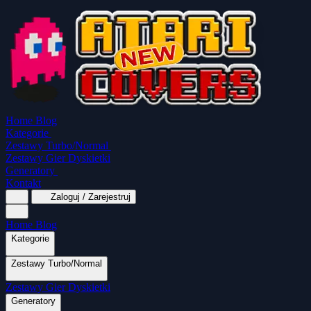
Home
Blog
Kategorie
Zestawy Turbo/Normal
Zestawy Gier Dyskietki
Generatory
Kontakt
Zaloguj / Zarejestruj
Home
Blog
Kategorie
Zestawy Turbo/Normal
MapaSoft Turbo ROM
Zestawy Gier Dyskietki
SparkTurbo 2000
The Marauder
Turbo 2000 
Wszystkie kategorie
Gry Akcji
Logiczne
Generatory