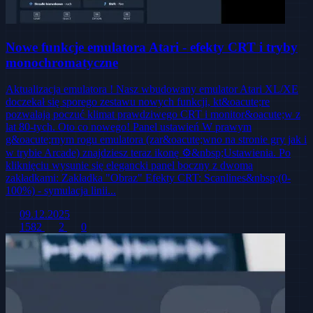
Nowe funkcje emulatora Atari - efekty CRT i tryby
monochromatyczne
Aktualizacja emulatora ! Nasz wbudowany emulator Atari XL/XE
doczekał się sporego zestawu nowych funkcji, kt&oacute;re
pozwalają poczuć klimat prawdziwego CRT i monitor&oacute;w z
lat 80-tych. Oto co nowego! Panel ustawień W prawym
g&oacute;rnym rogu emulatora (zar&oacute;wno na stronie gry jak i
w trybie Arcade) znajdziesz teraz ikonę ⚙️&nbsp;Ustawienia. Po
kliknięciu wysunie się elegancki panel boczny z dwoma
zakładkami: Zakładka "Obraz" Efekty CRT: Scanlines&nbsp;(0-
100%) - symulacja linii...
09.12.2025
1582
2
0