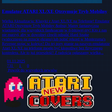
Emulator ATARI XL/XE Otrzymuje Tryb Mobilny
Wielka Aktualizacja: Klasyki z Atari XL/XE na Telefonie! Emulator
ATARI Otrzymuje Tryb Mobilny &nbsp; Mamy fantastyczną
wiadomość dla wszystkich fan&oacute;w 8-bitowej ery! Kto z nas
nie marzył, aby w dowolnej chwili odpalić Hard Snake
(widocznego na zrzucie ekranu) lub pobić rekord w Montezuma's
Revenge stojąc w kolejce? Do tej pory granie na naszym emulatorze
Atari XL/XE na telefonie mogło być kłopotliwe bez fizycznego
kontrolera. Ale to już przeszłość! Z radością ogłaszamy wielką...
01.11.2025
731
1
0
Powrót do wszystkich newsów