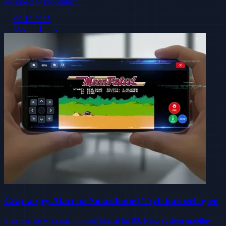
głośności w procentach....
09.12.2025
600
1
0
Graj w gry Atari na Smartfonie | Tryb karuzeli gier.
Przenieś się w czasie i poczuj klimat lat 80. Nasz system mobilny