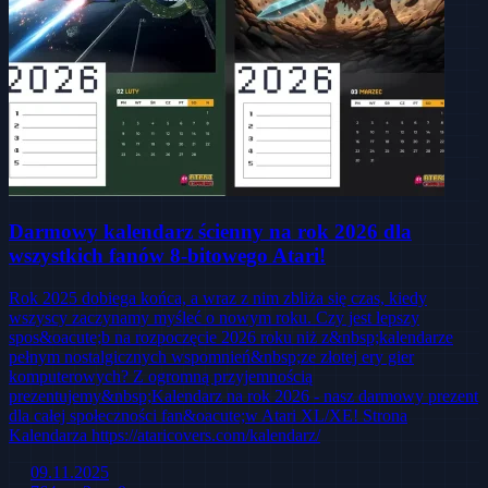
Darmowy kalendarz ścienny na rok 2026 dla
wszystkich fanów 8-bitowego Atari!
Rok 2025 dobiega końca, a wraz z nim zbliża się czas, kiedy
wszyscy zaczynamy myśleć o nowym roku. Czy jest lepszy
spos&oacute;b na rozpoczęcie 2026 roku niż z&nbsp;kalendarze
pełnym nostalgicznych wspomnień&nbsp;ze złotej ery gier
komputerowych? Z ogromną przyjemnością
prezentujemy&nbsp;Kalendarz na rok 2026 - nasz darmowy prezent
dla całej społeczności fan&oacute;w Atari XL/XE! Strona
Kalendarza https://ataricovers.com/kalendarz/
09.11.2025