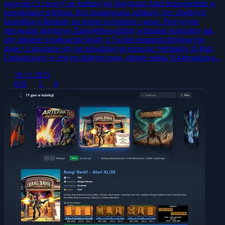
pozwala Ci cieszyć się kultowymi klasykami Atari bezpośrednio w
przeglądarce telefonu. Bez instalowania aplikacji, bez zbędnych
komplikacji &ndash; po prostu wchodzisz i grasz. Precyzyjne
sterowanie dotykowe Zaprojektowaliśmy wirtualne kontrolery tak,
aby idealnie wsp&oacute;łgrały z Twoim ekranem dotykowym,
dając Ci poczucie gry na prawdziwym sprzęcie: Wirtualny D-Pad:
Umieszczony w lewym dolnym rogu, oferuje pełną, 8-kierunkową...
18.11.2025
818
1
0