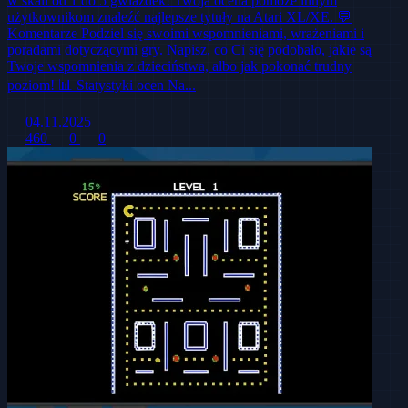
w skali od 1 do 5 gwiazdek! Twoja ocena pomoże innym
użytkownikom znaleźć najlepsze tytuły na Atari XL/XE. 💬
Komentarze Podziel się swoimi wspomnieniami, wrażeniami i
poradami dotyczącymi gry. Napisz, co Ci się podobało, jakie są
Twoje wspomnienia z dzieciństwa, albo jak pokonać trudny
poziom! 📊 Statystyki ocen Na...
04.11.2025
460
0
0