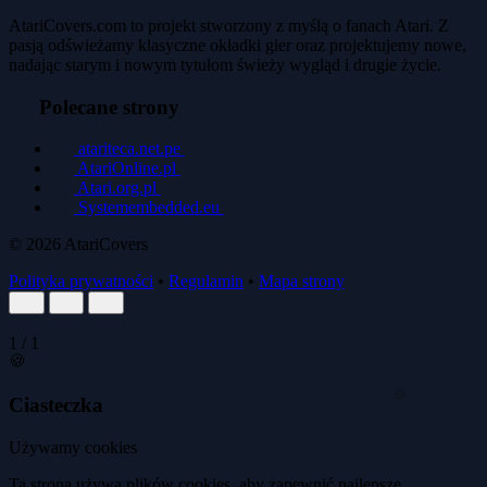
AtariCovers.com to projekt stworzony z myślą o fanach Atari. Z
pasją odświeżamy klasyczne okładki gier oraz projektujemy nowe,
nadając starym i nowym tytułom świeży wygląd i drugie życie.
Polecane strony
atariteca.net.pe
AtariOnline.pl
Atari.org.pl
Systemembedded.eu
© 2026
AtariCovers
Polityka prywatności
•
Regulamin
•
Mapa strony
1
/
1
🍪
Ciasteczka
🍪
Używamy cookies
Ta strona używa plików cookies, aby zapewnić najlepsze