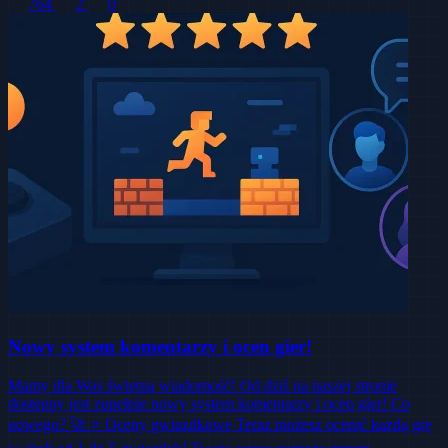
764
2
0
Nowy system komentarzy i ocen gier!
Mamy dla Was świetną wiadomość! Od dziś na naszej stronie
dostępny jest zupełnie nowy system komentarzy i ocen gier! Co
nowego? 🚀 ⭐ Oceny gwiazdkowe Teraz możesz ocenić każdą grę