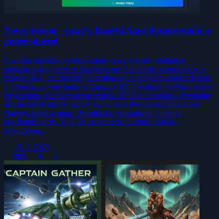
Nowy system - Graj w klasyki Atari bezpośrednio w
przeglądarce!
Z wielką radością przedstawiamy nowy system - platformę
umożliwiającą granie w klasyczne gry Atari 8-bit bezpośrednio w
przeglądarce, bez instalacji dodatkowego oprogramowania! &nbsp;
✨ Gł&oacute;wne funkcje Karuzela 3D- Przeglądaj kolekcję gier w
eleganckim, interaktywnym widoku 3D Okno modalne - Wygodne
uruchamianie gier w przejrzystym oknie bez opuszczania strony
Nawigacja klawiaturą - Strzałki do przeglądania, Enter do
uruchomienia gry, ESC do zamknięcia Obsługa padem /
joystickiem...
15.11.2025
883
0
0