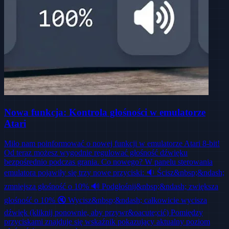
Nowa funkcja: Kontrola głośności w emulatorze
Atari
Miło nam poinformować o nowej funkcji w emulatorze Atari 8-bit!
Od teraz możesz wygodnie regulować głośność dźwięku
bezpośrednio podczas grania. Co nowego? W panelu sterowania
emulatora pojawiły się trzy nowe przyciski: 🔉 Ścisz&nbsp;&ndash;
zmniejsza głośność o 10% 🔊 Podgłośnij&nbsp;&ndash; zwiększa
głośność o 10% 🔇 Wycisz&nbsp;&ndash; całkowicie wycisza
dźwięk (kliknij ponownie, aby przywr&oacute;cić) Pomiędzy
przyciskami znajduje się wskaźnik pokazujący aktualny poziom