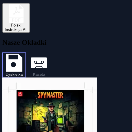
Polski
Instrukcja PL
Nasze Okładki
Dyskietka
Kaseta