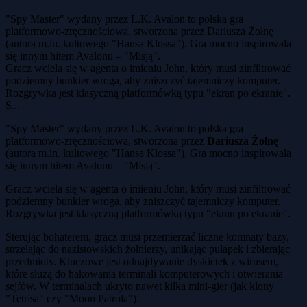
"Spy Master" wydany przez L.K. Avalon to polska gra
platformowo-zręcznościowa, stworzona przez Dariusza Żołnę
(autora m.in. kultowego "Hansa Klossa"). Gra mocno inspirowała
się innym hitem Avalonu – "Misją".
Gracz wciela się w agenta o imieniu John, który musi zinfiltrować
podziemny bunkier wroga, aby zniszczyć tajemniczy komputer.
Rozgrywka jest klasyczną platformówką typu "ekran po ekranie".
S...
"Spy Master" wydany przez L.K. Avalon to polska gra
platformowo-zręcznościowa, stworzona przez
Dariusza Żołnę
(autora m.in. kultowego "Hansa Klossa"). Gra mocno inspirowała
się innym hitem Avalonu – "Misją".
Gracz wciela się w agenta o imieniu John, który musi zinfiltrować
podziemny bunkier wroga, aby zniszczyć tajemniczy komputer.
Rozgrywka jest klasyczną platformówką typu "ekran po ekranie".
Sterując bohaterem, gracz musi przemierzać liczne komnaty bazy,
strzelając do nazistowskich żołnierzy, unikając pułapek i zbierając
przedmioty. Kluczowe jest odnajdywanie dyskietek z wirusem,
które służą do hakowania terminali komputerowych i otwierania
sejfów. W terminalach ukryto nawet kilka mini-gier (jak klony
"Tetrisa" czy "Moon Patrola").