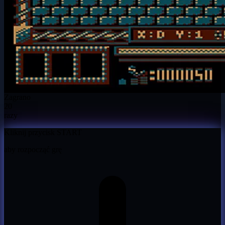
Zagrano
20
razy
Kliknij przycisk START
aby rozpocząć grę