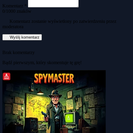
Komentarz *
0
/1000 znaków
Komentarz zostanie wyświetlony po zatwierdzeniu przez
moderatora
Wyślij komentarz
Brak komentarzy
Bądź pierwszym, który skomentuje tę grę!