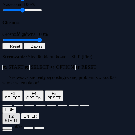
Nasycenie
100%
Głośność
Głośność główna
100%
Reset
Zapisz
Sterowanie:
Strzałki kierunkowe + Shift (Fire)
START
SELECT
OPTION
RESET
F2
F3
F4
F5
Nie wszystkie pady są obsługiwane, problem z xbox360
zawiesza emulator!
F3
F4
F5
SELECT
OPTION
RESET
FIRE
F2
ENTER
START
50%