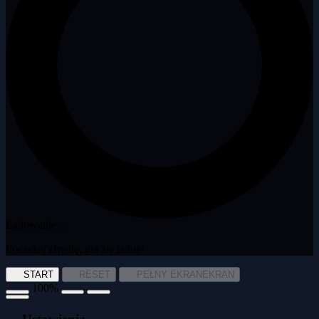
Ładowanie...
Poczekaj chwilę, gra się ładuje
START
RESET
PEŁNY EKRAN
EKRAN
100%