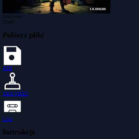
Brak ocen
Oceń!
Pobierz pliki
ATR
XEX/VBXE
CAS
Instrukcje