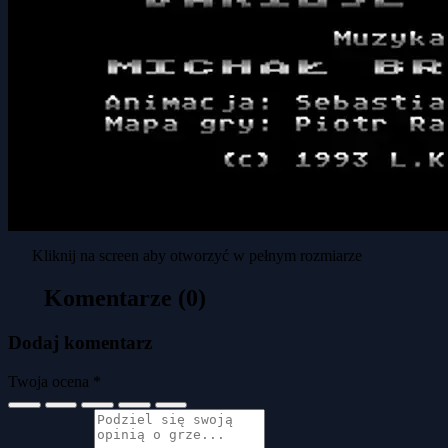
Kliknij na screen aby otworzyć w pełnym rozmiarze
Komentarze (0)
Dodaj komentarz
Twoja ocena *