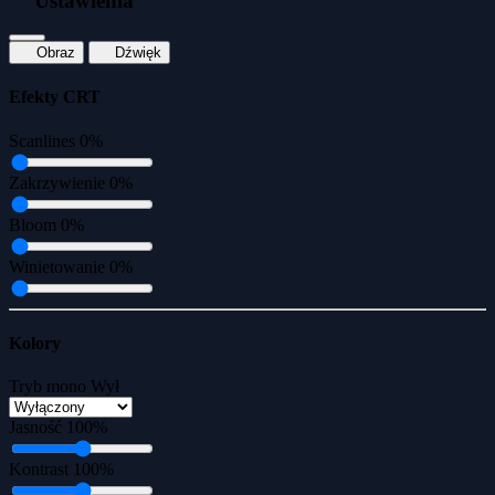
Ustawienia
Obraz
Dźwięk
Efekty CRT
Scanlines
0%
Zakrzywienie
0%
Bloom
0%
Winietowanie
0%
Kolory
Tryb mono
Wył
Jasność
100%
Kontrast
100%