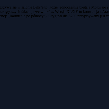
ozgrywa się w salonie Billy’ego, gdzie jednocześnie biegają Mogwaie 
az gęstszych falach przeciwników. Wersja XL/XE to konwersja z Ata
encje „karmienia po północy”). Oryginał dla 5200 przypisywany jest z