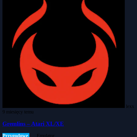
lexx
9 miesięcy temu
Gremlins – Atari XL/XE
Przygodowe
Emulator