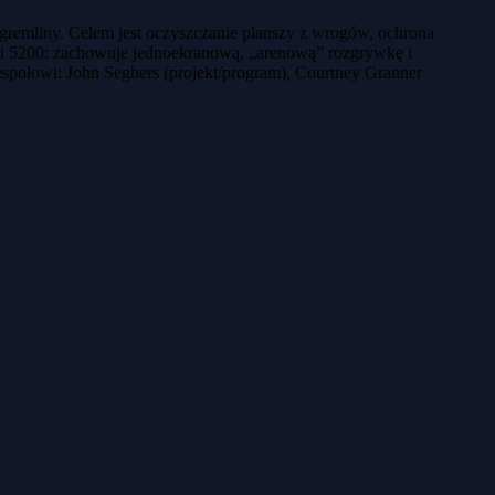
i gremliny. Celem jest oczyszczanie planszy z wrogów, ochrona
ri 5200: zachowuje jednoekranową, „arenową” rozgrywkę i
espołowi: John Seghers (projekt/program), Courtney Granner