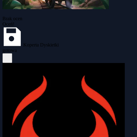
Brak ocen
Oceń!
Koperta Dyskietki
gotowa