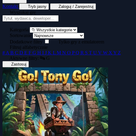
Kontakt
Tryb jasny
Zaloguj / Zarejestruj
Wyszukaj grę
Tekstowe
Wyścigi
Zręcznościowe
Generator kopert dyskietek
Generator okład
Kategoria
Sortowanie
Dodatkowe filtry
Tylko gry z emulatorem
Filtruj alfabetycznie
#
A
B
C
D
E
F
G
H
I
J
K
L
M
N
O
P
Q
R
S
T
U
V
W
X
Y
Z
Aktywne filtry:
🔤 G
Zastosuj