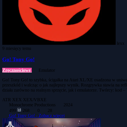
lexx
9 miesięcy temu
Go! Tony Go!
Zręcznościowe
Emulator
Go! Tony Go! to szybka, ścigałka na Atari XL/XE osadzona w uniwe
przeszkód i walcząc o jak najlepszy wynik. Rozgrywka stawia na refl
działa zarówno na realnym sprzęcie, jak i emulatorze. Twórcy: kod
ATR
XEX
XEX/VBXE
Monochrome Productions
2024
499
268
0
28
Go! Tony Go! -
Zobacz więcej