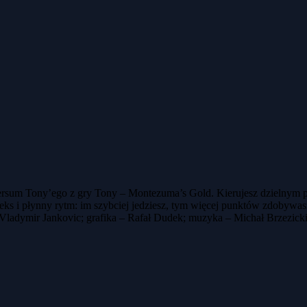
rsum Tony’ego z gry Tony – Montezuma’s Gold. Kierujesz dzielnym po
eks i płynny rytm: im szybciej jedziesz, tym więcej punktów zdobywasz
 – Vladymir Jankovic; grafika – Rafał Dudek; muzyka – Michał Brzezi