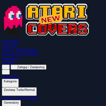
Home
Blog
Kategorie
Zestawy Turbo/Normal
Zestawy Gier Dyskietki
Generatory
Kontakt
Zaloguj / Zarejestruj
Home
Blog
Kategorie
Zestawy Turbo/Normal
MapaSoft Turbo ROM
Zestawy Gier Dyskietki
SparkTurbo 2000
The Marauder
Turbo 2000 
Wszystkie kategorie
Gry Akcji
Logiczne
Generatory