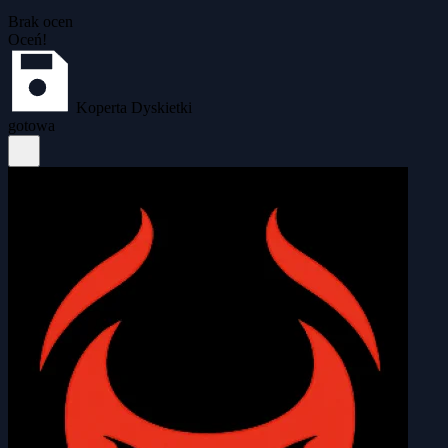
Brak ocen
Oceń!
Koperta Dyskietki
gotowa