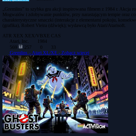
„Gremlins” to szybka gra akcji inspirowana filmem z 1984 r. Akcja r
Mogwaiów i zdobywanie punktów, przy narastającym tempie oraz cor
charakterystyczne smaczki (interakcje z elementami pokoju, konsekw
(grafika), Robert Vieira (dźwięk); wydawcą było Atari/Atarisoft.
ATR
XEX
XEX/VBXE
CAS
Atari, Inc.
1984
569
257
0
33
Gremlins – Atari XL/XE -
Zobacz więcej