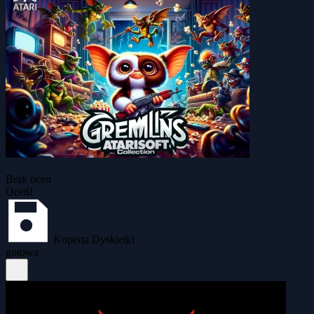
Brak ocen
Oceń!
Koperta Dyskietki
gotowa