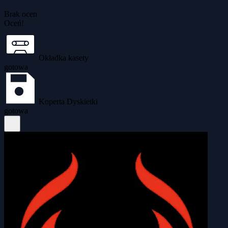
Brak ocen
Oceń!
Okładka kasety
gotowa
Koperta Dyskietki
gotowa