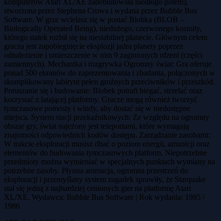
komputerów Atari XL/XE zadebiutowała niedługo potem),
stworzona przez Stephena Crowa i wydana przez Bubble Bus
Software. W grze wcielasz się w postać Blobka (BLOB –
Biologically Operated Being), niedużego, czerwonego kosmity,
którego statek rozbił się na niestabilnej planecie. Głównym celem
gracza jest zapobiegnięcie eksplozji jadra planety poprzez
odnalezienie i umieszczenie w nim 9 zaginionych rdzeni (części
zamiennych). Mechanika i rozgrywka Ogromny świat: Gra oferuje
ponad 500 ekranów do zaprezentowania i zbadania, połączonych w
skomplikowany labirynt pełen groźnych przeciwników i przeszkód.
Poruszanie się i budowanie: Blobek potrafi biegać, strzelać oraz
korzystać z latającej platformy. Gracze mogą również tworzyć
tymczasowe pomosty i windy, aby dostać się w niedostępne
miejsca. System stacji przekaźnikowych: Ze względu na ogromny
obszar gry, świat najeżony jest teleportami, które wymagają
znajomości odpowiednich kodów dostępu. Zarządzanie zasobami:
W trakcie eksploracji musisz dbać o poziom energii, amunicji oraz
elementów do budowania tymczasowych platform. Niepotrzebne
przedmioty można wymieniać w specjalnych punktach wymiany na
potrzebne zasoby. Płynna animacja, ogromna przestrzeń do
eksploracji i przemyślany system zagadek sprawiły, że Starquake
stał się jedną z najbardziej cenionych gier na platformę Atari
XL/XE. Wydawca: Bubble Bus Software | Rok wydania: 1985 /
1986