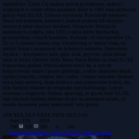
najeźdźców. Czeka Cię szalony pościg po kraterach, skałach i
wzgórzach w rytmie efektu paralaksy, który w 1983 roku zachwycił
graczy Atari XL/XE. Główne wyzwania: Przeszkody terenowe:
Skacz nad kraterami, dziurami i skałami (małymi lub dużymi) –
możesz je także niszczyć strzałami. Wrogowie: Strzelaj do
naziemnych czołgów, min, UFO z nieba (które bombardują
powierzchnię) i innych kosmitów. Poziomy: 26 checkpointów (A–
Z); co 5 oznacza osobny etap. Ukończ etap w limicie czasu, by
zdobyć bonus i awansować do kolejnych sektorów. Sterowanie:
Joystick – lewo/prawo: ruch, góra: skok, przycisk: strzał (działa
także w locie). Główne cechy Moon Patrol Redux na Atari XL/XE
Poprawiona grafika: Wprowadzono nowe tła, w tym tło
księżycowego miasta i pasma górskiego, a także ulepszone duszki
(sprites) pojazdu, czołgów, min i roślin. Zmiany wizualne: Dodano
nową bazę startową, ekran tytułowy oraz poprawiono kolory, aby
były bardziej zbliżone do oryginału zręcznościowego. Lepsze
wrażenia z rozgrywki: Zmiany sprawiają, że gra na Atari XL/XE
daje odczucie bardziej zbliżone do gry na automacie arcade, co
zostało docenione przez społeczność retro graczy.
ATR
XEX
XEX/VBXE
TSFX-XEX
CAS
Atari, TIX
2019
798
350
299
0
169
Moon Patrol Redux - Atari XL/XE -
Zobacz więcej