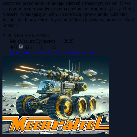
wszystkie przedmioty i unikając zderzeń z rosnącym ciałem. Ciesz
się płynnym sterowaniem, trzema poziomami trudności (Easy, Hard,
Master) i wpadającą w ucho, arcade'ową oprawą audio-wizualną.
Idealna dla fanów retro i wyzwań! Odkryj klasykę na nowo z "Hard
Snake"!
ATR
XEX
XEX/VBXE
Mq (Mariusz Ejchsztet)
2025
492
325
1
25
Hard Snake - Atari XL/XE -
Zobacz więcej