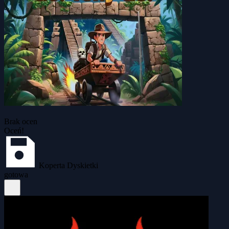
Brak ocen
Oceń!
Koperta Dyskietki
gotowa