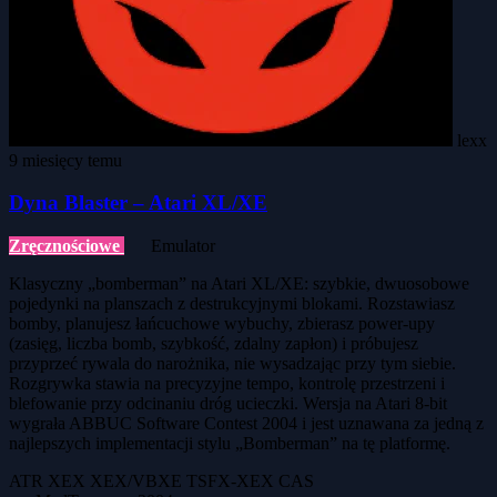
lexx
9 miesięcy temu
Dyna Blaster – Atari XL/XE
Zręcznościowe
Emulator
Klasyczny „bomberman” na Atari XL/XE: szybkie, dwuosobowe
pojedynki na planszach z destrukcyjnymi blokami. Rozstawiasz
bomby, planujesz łańcuchowe wybuchy, zbierasz power-upy
(zasięg, liczba bomb, szybkość, zdalny zapłon) i próbujesz
przyprzeć rywala do narożnika, nie wysadzając przy tym siebie.
Rozgrywka stawia na precyzyjne tempo, kontrolę przestrzeni i
blefowanie przy odcinaniu dróg ucieczki. Wersja na Atari 8-bit
wygrała ABBUC Software Contest 2004 i jest uznawana za jedną z
najlepszych implementacji stylu „Bomberman” na tę platformę.
ATR
XEX
XEX/VBXE
TSFX-XEX
CAS