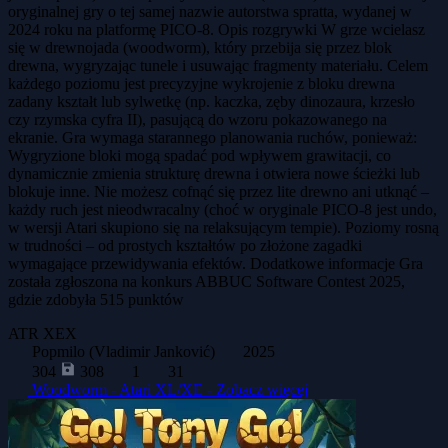
oryginalnej gry o tej samej nazwie autorstwa spratta, wydanej w
2024 roku na platformę PICO-8. Opis rozgrywki W grze wcielasz
się w drewnojada (woodworm), który przebija się przez blok
drewna, wygryzając tunele i usuwając fragmenty materiału. Celem
każdego poziomu jest precyzyjne wykrojenie z bloku drewna
zadany kształt lub sylwetkę (np. kaczka, zęby dinozaura, krzesło
czy rzymska cyfra II), pasującą do wzoru pokazowanego na
ekranie. Gra wymaga starannego planowania ruchów, ponieważ:
Wygryzione bloki mogą spadać pod wpływem grawitacji, co
dynamicznie zmienia strukturę drewna i otwiera nowe ścieżki lub
blokuje inne. Nie możesz cofnąć się przez lite drewno ani utknąć –
każdy ruch jest nieodwracalny (choć w oryginale PICO-8 jest undo,
w wersji Atari skupiono się na relaksującym tempie). Poziomy rosną
w trudności – od prostych kształtów po złożone zagadki
wymagające przewidywania efektów. Dodatkowe informacje Gra
została zgłoszona na konkurs ABBUC Software Contest 2025,
gdzie zdobyła 515 punktów
ATR
XEX
Popmilo (Vladimir Janković)
2025
304
308
1
31
Woodworm - Atari XL/XE -
Zobacz więcej