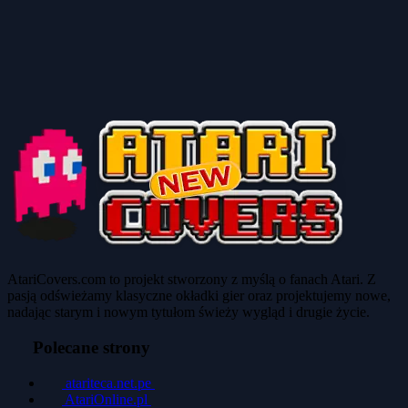
AtariCovers.com to projekt stworzony z myślą o fanach Atari. Z
pasją odświeżamy klasyczne okładki gier oraz projektujemy nowe,
nadając starym i nowym tytułom świeży wygląd i drugie życie.
Polecane strony
atariteca.net.pe
AtariOnline.pl