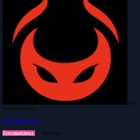
lexx
9 miesięcy temu
Go! Tony Go!
Zręcznościowe
Emulator