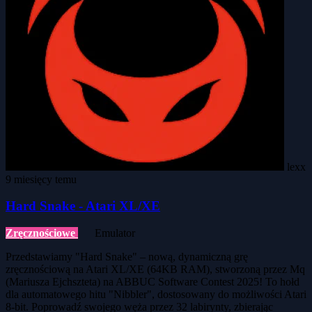
lexx
9 miesięcy temu
Hard Snake - Atari XL/XE
Zręcznościowe
Emulator
Przedstawiamy "Hard Snake" – nową, dynamiczną grę
zręcznościową na Atari XL/XE (64KB RAM), stworzoną przez Mq
(Mariusza Ejchszteta) na ABBUC Software Contest 2025! To hołd
dla automatowego hitu "Nibbler", dostosowany do możliwości Atari
8-bit. Poprowadź swojego węża przez 32 labirynty, zbierając