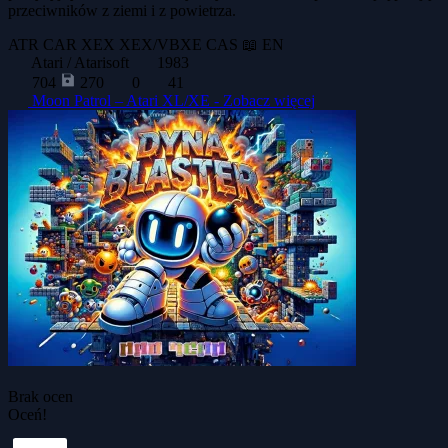
przeciwników z ziemi i z powietrza.
ATR
CAR
XEX
XEX/VBXE
CAS
📖 EN
Atari / Atarisoft
1983
704
270
0
41
Moon Patrol – Atari XL/XE -
Zobacz więcej
Brak ocen
Oceń!