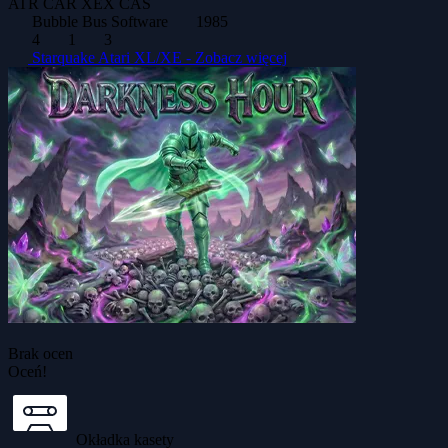
ATR
CAR
XEX
CAS
Bubble Bus Software
1985
4
1
3
Starquake Atari XL/XE -
Zobacz więcej
Brak ocen
Oceń!
Okładka kasety