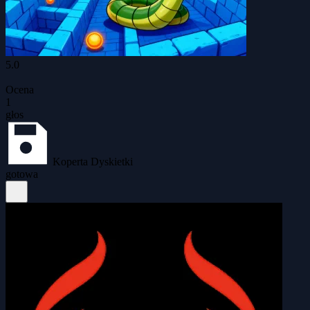
5.0
Ocena
1
głos
Koperta Dyskietki
gotowa