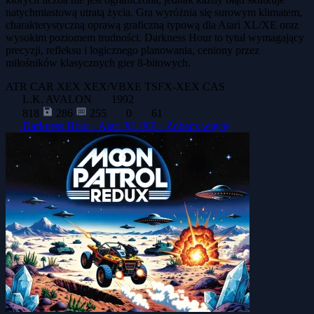
natychmiastową utratą życia. Gra wyróżnia się surowym klimatem,
charakterystyczną oprawą graficzną typową dla Atari XL/XE oraz
wysokim poziomem trudności. Darkness Hour to tytuł wymagający
precyzji, refleksu i logicznego planowania, ceniony przez
miłośników klasycznych gier 8-bitowych.
ATR
CAR
XEX
XEX/VBXE
TSFX-XEX
CAS
L.K. AVALON
1992
818
286
255
0
61
Darkness Hour - Atari XL/XE -
Zobacz więcej