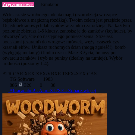
Zręcznościowe
Emulator
Wcielasz się w młodego adepta magii (czarodzieja w czapce
bejsbolówce z magiczną różdżką). Twoim celem jest przejście przez
16 jednoekranowych labiryntów w zamku czarodzieja. Na każdym
poziomie zbierasz 1-5 kluczy, zanosisz je do zamków (keyholes), by
otworzyć wyjście do następnego pomieszczenia. Strzelasz
pociskami (czarami) do wrogów: mrówek, węży, czaszek czy
krasnali-elfów. Unikasz ruchomych ścian (mogą zgnieść!), bomb
(wylęgują mutanty) i limitu czasu. Masz 3 życia, bonusy po
otwarciu zamków i tryb na punkty (idealny na turnieje). Wybór
trudności (poziomy 1-4).
ATR
CAR
XEX
XEX/VBXE
TSFX-XEX
CAS
TG Software
1983
886
326
0
38
Abracadabra! - Atari XL/XE -
Zobacz więcej