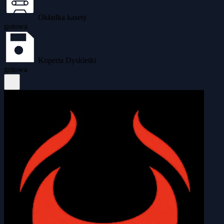
Okładka kasety
gotowa
Koperta Dyskietki
gotowa