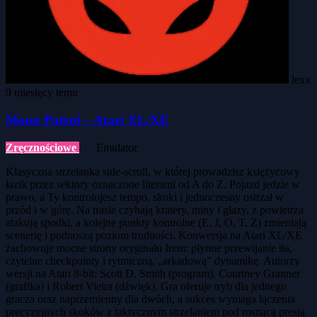
lexx
9 miesięcy temu
Moon Patrol – Atari XL/XE
Zręcznościowe
Emulator
Klasyczna strzelanka side-scroll, w której prowadzisz księżycowy
łazik przez sektory oznaczone literami od A do Z. Pojazd jedzie w
prawo, a Ty kontrolujesz tempo, skoki i jednoczesny ostrzał w
przód i w górę. Na trasie czyhają kratery, miny i głazy, z powietrza
atakują spodki, a kolejne punkty kontrolne (E, J, O, T, Z) zmieniają
scenerię i podnoszą poziom trudności. Konwersja na Atari XL/XE
zachowuje mocne strony oryginału Irem: płynne przewijanie tła,
czytelne checkpointy i rytmiczną, „arkadową” dynamikę. Autorzy
wersji na Atari 8-bit: Scott D. Smith (program), Courtney Granner
(grafika) i Robert Vieira (dźwięk). Gra oferuje tryb dla jednego
gracza oraz naprzemienny dla dwóch, a sukces wymaga łączenia
precyzyjnych skoków z taktycznym strzelaniem pod rosnącą presją