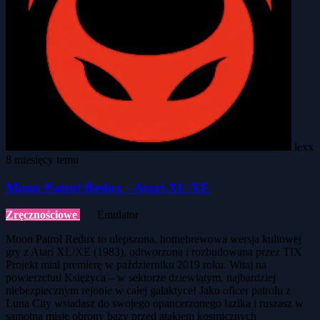
lexx
8 miesięcy temu
Moon Patrol Redux - Atari XL/XE
Zręcznościowe
Emulator
Moon Patrol Redux to ulepszona, homebrewowa wersja kultowej
gry z Atari XL/XE (1983), odtworzona i rozbudowana przez TIX
Projekt miał premierę w październiku 2019 roku. Witaj na
powierzchni Księżyca – w sektorze dziewiątym, najbardziej
niebezpiecznym rejonie w całej galaktyce! Jako oficer patrolu z
Luna City wsiadasz do swojego opancerzonego łazika i ruszasz w
samotną misję obrony bazy przed atakiem kosmicznych