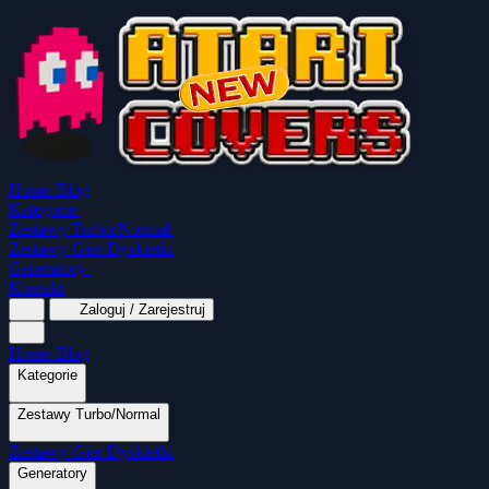
Home
Blog
Kategorie
Zestawy Turbo/Normal
Zestawy Gier Dyskietki
Generatory
Kontakt
Zaloguj / Zarejestruj
Home
Blog
Kategorie
Zestawy Turbo/Normal
MapaSoft Turbo ROM
Zestawy Gier Dyskietki
SparkTurbo 2000
The Marauder
Turbo 2000
Wszystkie kategorie
Gry Akcji
Logiczne
Mina
Grubcio Normal
Generatory