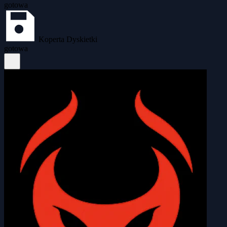
gotowa
Koperta Dyskietki
gotowa