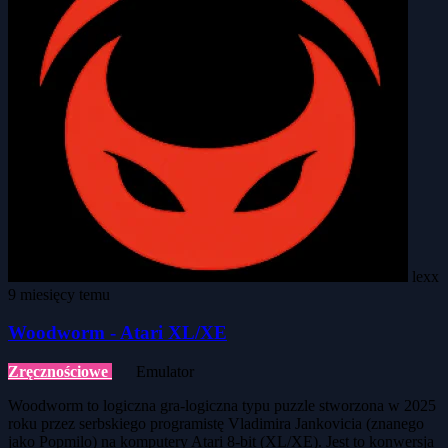
lexx
9 miesięcy temu
Woodworm - Atari XL/XE
Zręcznościowe
Emulator
Woodworm to logiczna gra-logiczna typu puzzle stworzona w 2025
roku przez serbskiego programistę Vladimira Jankovicia (znanego
jako Popmilo) na komputery Atari 8-bit (XL/XE). Jest to konwersja