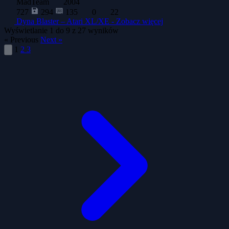
MadTeam
2004
727
294
135
0
22
Dyna Blaster – Atari XL/XE -
Zobacz więcej
Wyświetlanie
1
do
9
z
27
wyników
« Previous
Next »
1
2
3