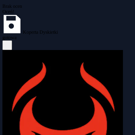
Brak ocen
Oceń!
Koperta Dyskietki
gotowa