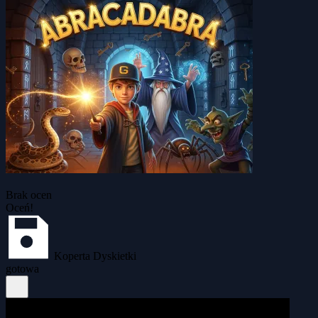
Brak ocen
Oceń!
Koperta Dyskietki
gotowa