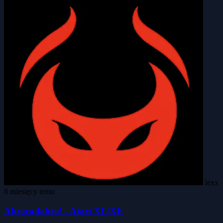
lexx
8 miesięcy temu
Abracadabra! - Atari XL/XE