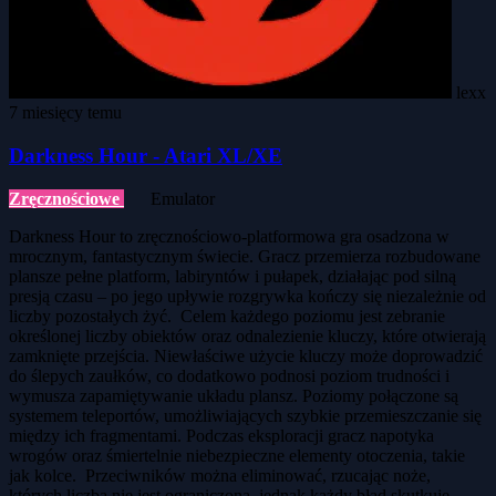
lexx
7 miesięcy temu
Darkness Hour - Atari XL/XE
Zręcznościowe
Emulator
Darkness Hour to zręcznościowo-platformowa gra osadzona w
mrocznym, fantastycznym świecie. Gracz przemierza rozbudowane
plansze pełne platform, labiryntów i pułapek, działając pod silną
presją czasu – po jego upływie rozgrywka kończy się niezależnie od
liczby pozostałych żyć. Celem każdego poziomu jest zebranie
określonej liczby obiektów oraz odnalezienie kluczy, które otwierają
zamknięte przejścia. Niewłaściwe użycie kluczy może doprowadzić
do ślepych zaułków, co dodatkowo podnosi poziom trudności i
wymusza zapamiętywanie układu plansz. Poziomy połączone są
systemem teleportów, umożliwiających szybkie przemieszczanie się
między ich fragmentami. Podczas eksploracji gracz napotyka
wrogów oraz śmiertelnie niebezpieczne elementy otoczenia, takie
jak kolce. Przeciwników można eliminować, rzucając noże,
których liczba nie jest ograniczona, jednak każdy błąd skutkuje