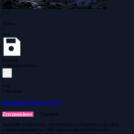
5.0
Ocena
1
głos
Koperta
w przygotowaniu
l
lexx
2 dni temu
Starquake Atari XL/XE
Zręcznościowe
Emulator
Starquake to klasyczna, zręcznościowo-przygodowa gra akcji
wydana pierwotnie w 1985 roku (wersja dla 8-bitowych