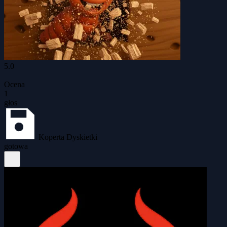
5.0
Ocena
1
głos
Koperta Dyskietki
gotowa