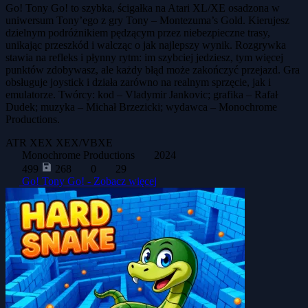
Go! Tony Go! to szybka, ścigałka na Atari XL/XE osadzona w
uniwersum Tony’ego z gry Tony – Montezuma’s Gold. Kierujesz
dzielnym podróżnikiem pędzącym przez niebezpieczne trasy,
unikając przeszkód i walcząc o jak najlepszy wynik. Rozgrywka
stawia na refleks i płynny rytm: im szybciej jedziesz, tym więcej
punktów zdobywasz, ale każdy błąd może zakończyć przejazd. Gra
obsługuje joystick i działa zarówno na realnym sprzęcie, jak i
emulatorze. Twórcy: kod – Vladymir Jankovic; grafika – Rafał
Dudek; muzyka – Michał Brzezicki; wydawca – Monochrome
Productions.
ATR
XEX
XEX/VBXE
Monochrome Productions
2024
499
268
0
29
Go! Tony Go! -
Zobacz więcej