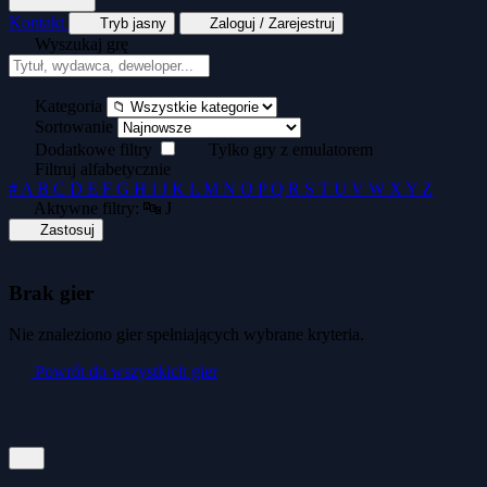
Kontakt
Tryb jasny
Zaloguj / Zarejestruj
Wyszukaj grę
Tekstowe
Wyścigi
Zręcznościowe
Generator kopert dyskietek
Generator okład
Kategoria
Sortowanie
Dodatkowe filtry
Tylko gry z emulatorem
Filtruj alfabetycznie
#
A
B
C
D
E
F
G
H
I
J
K
L
M
N
O
P
Q
R
S
T
U
V
W
X
Y
Z
Aktywne filtry:
🔤 J
Zastosuj
Brak gier
Nie znaleziono gier spełniających wybrane kryteria.
Powrót do wszystkich gier