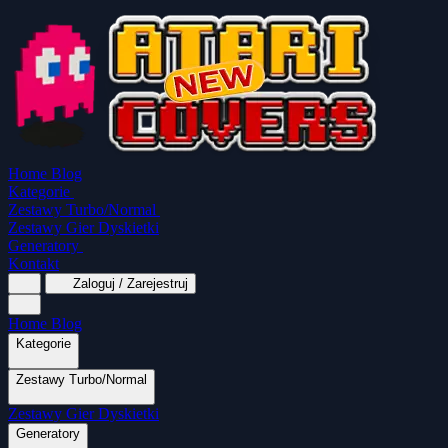
Home
Blog
Kategorie
Zestawy Turbo/Normal
Zestawy Gier Dyskietki
Generatory
Kontakt
Zaloguj / Zarejestruj
Home
Blog
Kategorie
Zestawy Turbo/Normal
MapaSoft Turbo ROM
Zestawy Gier Dyskietki
SparkTurbo 2000
The Marauder
Turbo 2000 
Wszystkie kategorie
Gry Akcji
Logiczne
Generatory