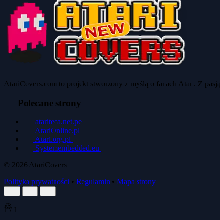
AtariCovers.com to projekt stworzony z myślą o fanach Atari. Z pas
Polecane strony
atariteca.net.pe
AtariOnline.pl
Atari.org.pl
Systemembedded.eu
© 2026
AtariCovers
Polityka prywatności
•
Regulamin
•
Mapa strony
🍪
1
/
1