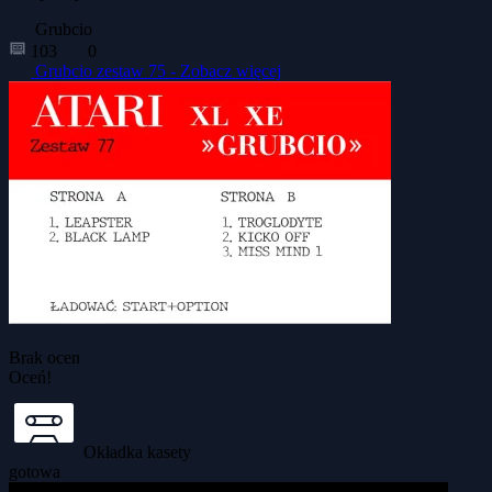
Grubcio
103
0
Grubcio zestaw 75 -
Zobacz więcej
Brak ocen
Oceń!
Okładka kasety
gotowa