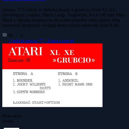
Zestaw 77 Grubcio to okładka kasety z grami na Atari XL/XE,
zawierająca Leapster, Black Lamp, Troglodyte, Kick Off oraz Miss
Mind 1. Idealna propozycja dla kolekcjonerów retro, którzy chcą
zachować oryginalny wygląd klasycznych zestawów Atari 8-bit.
96
0
Grubcio zestaw 77 -
Zobacz więcej
Brak ocen
Oceń!