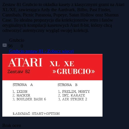
Zestaw 81 Grubcio to okładka kasety z klasycznymi grami na Atari
XL/XE, zawierająca Ardy the Aardvark, Bilbo, Past Finder,
Cannibals, Picnic Paranoia, Popeye, Satan Hollow oraz Shamus
Case. To idealna propozycja dla kolekcjonerów retro i fanów
oryginalnych kompilacji kasetowych Atari 8-bit, którzy chcą
odtworzyć autentyczny wygląd swojej kolekcji.
Grubcio
96
0
Grubcio zestaw 81 -
Zobacz więcej
Brak ocen