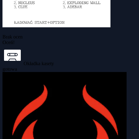
Brak ocen
Oceń!
Okładka kasety
gotowa