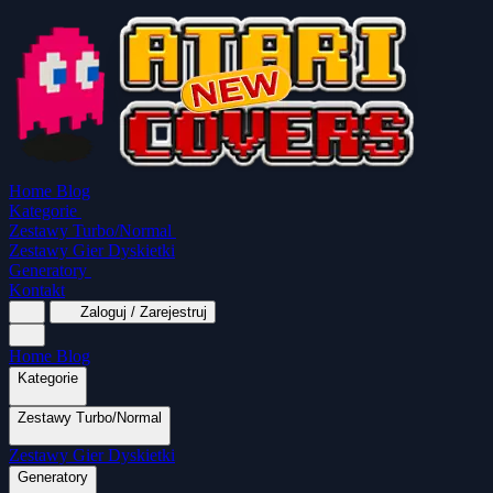
Home
Blog
Kategorie
Zestawy Turbo/Normal
Zestawy Gier Dyskietki
Generatory
Kontakt
Zaloguj / Zarejestruj
Home
Blog
Kategorie
Zestawy Turbo/Normal
MapaSoft Turbo ROM
Zestawy Gier Dyskietki
SparkTurbo 2000
The Marauder
Turbo 2000
Wszystkie kategorie
Gry Akcji
Logiczne
Mina
Grubcio Normal
Generatory