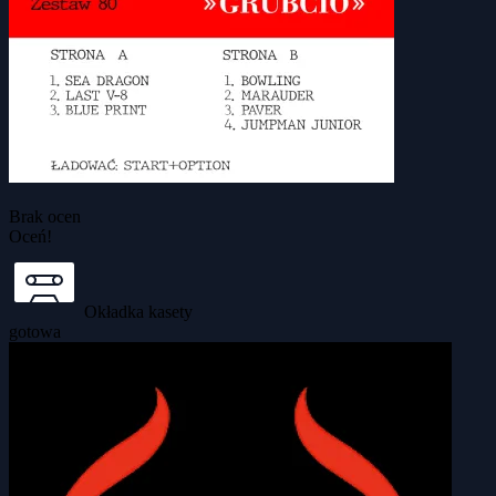
Brak ocen
Oceń!
Okładka kasety
gotowa