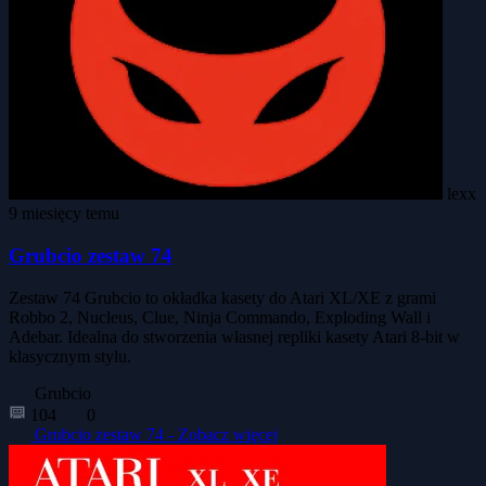
lexx
9 miesięcy temu
Grubcio zestaw 74
Zestaw 74 Grubcio to okładka kasety do Atari XL/XE z grami
Robbo 2, Nucleus, Clue, Ninja Commando, Exploding Wall i
Adebar. Idealna do stworzenia własnej repliki kasety Atari 8-bit w
klasycznym stylu.
Grubcio
104
0
Grubcio zestaw 74 -
Zobacz więcej