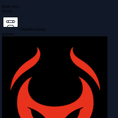
Brak ocen
Oceń!
Okładka kasety
gotowa