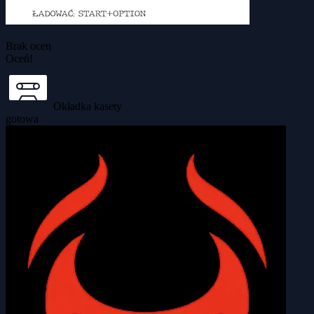
Brak ocen
Oceń!
Okładka kasety
gotowa