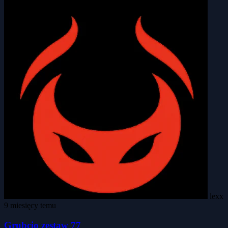
lexx
9 miesięcy temu
Grubcio zestaw 77