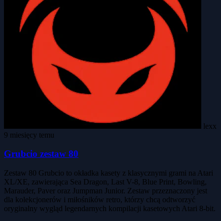
lexx
9 miesięcy temu
Grubcio zestaw 80
Zestaw 80 Grubcio to okładka kasety z klasycznymi grami na Atari
XL/XE, zawierająca Sea Dragon, Last V-8, Blue Print, Bowling,
Marauder, Paver oraz Jumpman Junior. Zestaw przeznaczony jest
dla kolekcjonerów i miłośników retro, którzy chcą odtworzyć
oryginalny wygląd legendarnych kompilacji kasetowych Atari 8-bit.