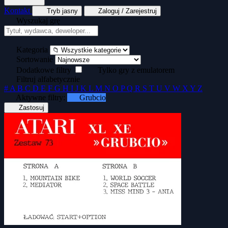
Kontakt
Tryb jasny
Zaloguj / Zarejestruj
Wyszukaj grę
Platformowe
Przygodowe
Generator kopert dyskietek
Generator
Kategoria
Sportowe
Strategiczne
Strzelanki
Sortowanie
okładek kaset
Dodatkowe filtry
Tylko gry z emulatorem
ATR Image Explorer
Filtruj alfabetycznie
#
A
B
C
D
E
F
G
H
I
J
K
L
M
N
O
P
Q
R
S
T
U
V
W
X
Y
Z
Symulatory
Tekstowe
Wyścigi
Aktywne filtry:
Grubcio
Zręcznościowe
Zastosuj