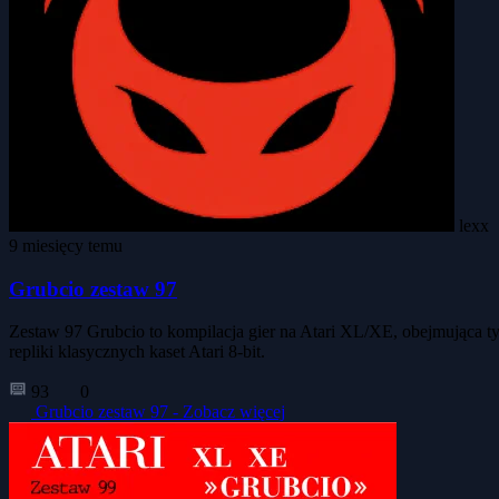
lexx
9 miesięcy temu
Grubcio zestaw 97
Zestaw 97 Grubcio to kompilacja gier na Atari XL/XE, obejmująca tyt
repliki klasycznych kaset Atari 8-bit.
93
0
Grubcio zestaw 97 -
Zobacz więcej