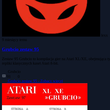
lexx
9 miesięcy temu
Grubcio zestaw 95
Zestaw 95 Grubcio to kompilacja gier na Atari XL/XE, obejmująca t
repliki klasycznych kaset Atari 8-bit.
Grubcio
91
0
Grubcio zestaw 95 -
Zobacz więcej