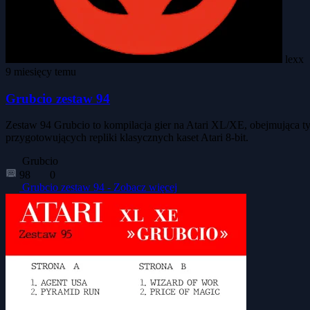
lexx
9 miesięcy temu
Grubcio zestaw 94
Zestaw 94 Grubcio to kompilacja gier na Atari XL/XE, obejmująca tyt
przygotowujących repliki klasycznych kaset Atari 8-bit.
Grubcio
98
0
Grubcio zestaw 94 -
Zobacz więcej