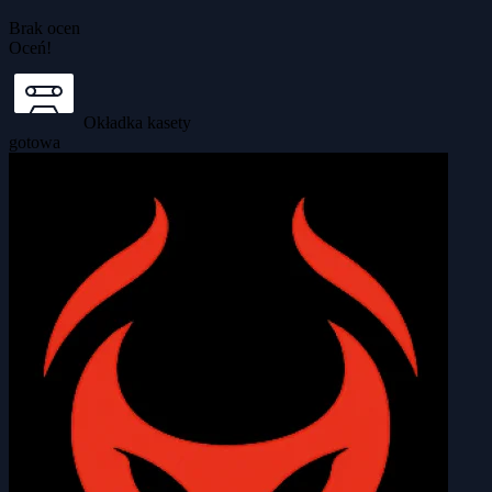
Brak ocen
Oceń!
Okładka kasety
gotowa