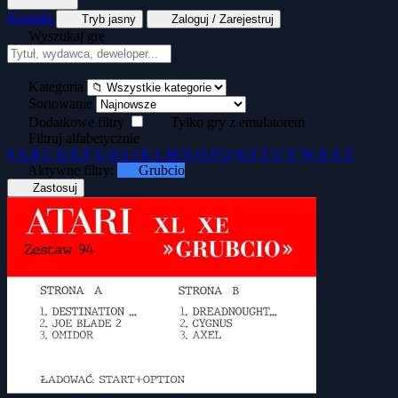
Kontakt
Tryb jasny
Zaloguj / Zarejestruj
Wyszukaj grę
Tekstowe
Wyścigi
Zręcznościowe
Generator kopert dyskietek
Generator okład
Kategoria
Sortowanie
Dodatkowe filtry
Tylko gry z emulatorem
Filtruj alfabetycznie
#
A
B
C
D
E
F
G
H
I
J
K
L
M
N
O
P
Q
R
S
T
U
V
W
X
Y
Z
Aktywne filtry:
Grubcio
Zastosuj