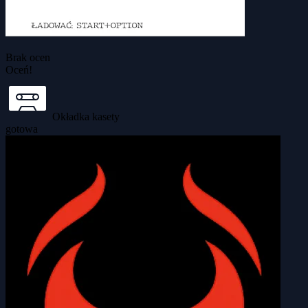
Brak ocen
Oceń!
Okładka kasety
gotowa