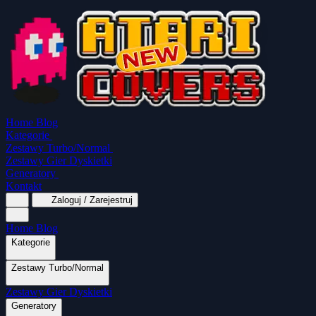
Home
Blog
Kategorie
Zestawy Turbo/Normal
Zestawy Gier Dyskietki
Generatory
Kontakt
Zaloguj / Zarejestruj
Home
Blog
Kategorie
Zestawy Turbo/Normal
MapaSoft Turbo ROM
Zestawy Gier Dyskietki
SparkTurbo 2000
The Marauder
Turbo 2000 
Wszystkie kategorie
Gry Akcji
Logiczne
Generatory