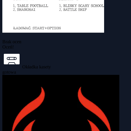
Brak ocen
Oceń!
Okładka kasety
gotowa