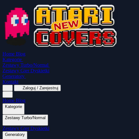
Home
Blog
Kategorie
Zestawy Turbo/Normal
Zestawy Gier Dyskietki
Generatory
Kontakt
Zaloguj / Zarejestruj
Home
Blog
Kategorie
Zestawy Turbo/Normal
MapaSoft Turbo ROM
Zestawy Gier Dyskietki
SparkTurbo 2000
The Marauder
Turbo 2000
Wszystkie kategorie
Gry Akcji
Logiczne
Mina
Grubcio Normal
Generatory