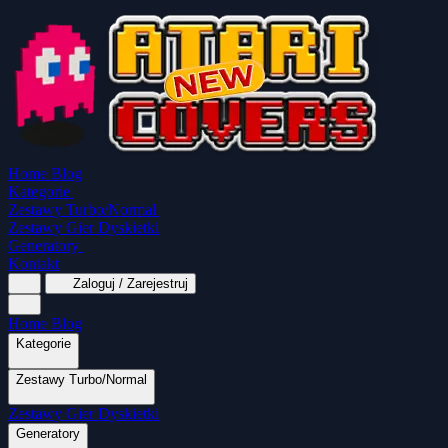
Home
Blog
Kategorie
Zestawy Turbo/Normal
Zestawy Gier Dyskietki
Generatory
Kontakt
Zaloguj / Zarejestruj
Home
Blog
Kategorie
Zestawy Turbo/Normal
MapaSoft Turbo ROM
Zestawy Gier Dyskietki
SparkTurbo 2000
The Marauder
Turbo 2000
Wszystkie kategorie
Gry Akcji
Logiczne
Mina
Grubcio Normal
Generatory