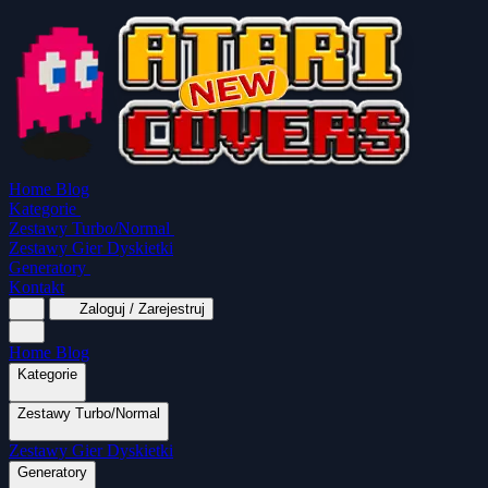
Home
Blog
Kategorie
Zestawy Turbo/Normal
Zestawy Gier Dyskietki
Generatory
Kontakt
Zaloguj / Zarejestruj
Home
Blog
Kategorie
Zestawy Turbo/Normal
MapaSoft Turbo ROM
Zestawy Gier Dyskietki
SparkTurbo 2000
The Marauder
Turbo 2000
Wszystkie kategorie
Gry Akcji
Logiczne
Mina
Grubcio Normal
Generatory