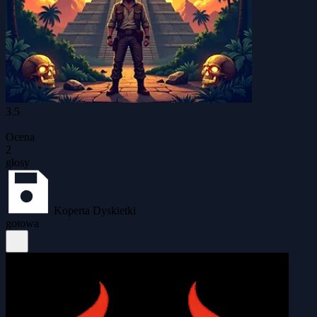
3.5
Ocena
2
głosy
Koperta Dyskietki
gotowa