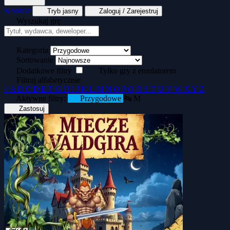
Kontakt
Tryb jasny
Zaloguj / Zarejestruj
Wyszukaj grę
Tekstowe
Wyścigi
Zręcznościowe
Generator kopert dyskietek
Generator okład
Kategoria
Sortowanie
Dodatkowe filtry
Tylko gry z emulatorem
Filtruj alfabetycznie
#
A
B
C
D
E
F
G
H
I
J
K
L
M
N
O
P
Q
R
S
T
U
V
W
X
Y
Z
Aktywne filtry:
Przygodowe
🔤 M
Zastosuj