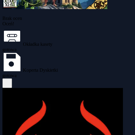
Brak ocen
Oceń!
Okładka kasety
gotowa
Koperta Dyskietki
gotowa