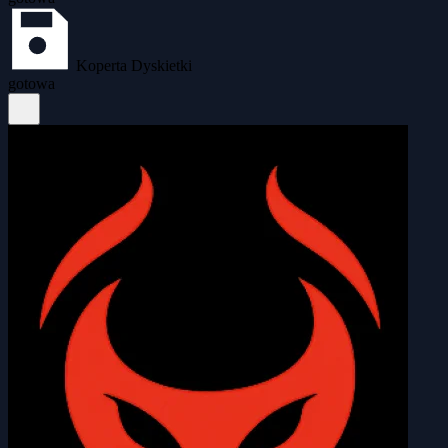
Koperta Dyskietki
gotowa