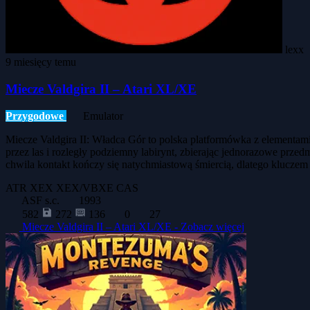
lexx
9 miesięcy temu
Miecze Valdgira II – Atari XL/XE
Przygodowe
Emulator
Miecze Valdgira II: Władca Gór to polska platformówka z elementa
przez las i rozległy podziemny labirynt, zbierając jednorazowe przed
chwila kontakt kończy się natychmiastową śmiercią, dlatego kluczem j
ATR
XEX
XEX/VBXE
CAS
ASF s.c.
1993
582
272
136
0
27
Miecze Valdgira II – Atari XL/XE -
Zobacz więcej