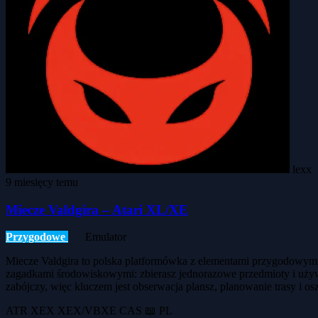
lexx
9 miesięcy temu
Miecze Valdgira – Atari XL/XE
Przygodowe
Emulator
Miecze Valdgira to polska platformówka z elementami przygodowymi. W
zagadkami środowiskowymi: zbierasz jednorazowe przedmioty i używa
zabójczy, więc kluczem jest obserwacja plansz, planowanie trasy i
ATR
XEX
XEX/VBXE
CAS
📖 PL