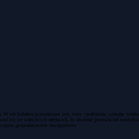
 roli bohatera przemierzasz lasy, ruiny i podziemia, szukając tytuło
sz ich we właściwych miejscach, by otwierać przejścia lub neutrali
 oszczędne gospodarowanie ekwipunkiem.