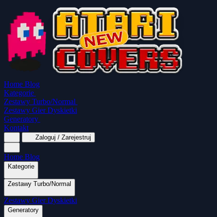
Home
Blog
Kategorie
Zestawy Turbo/Normal
Zestawy Gier Dyskietki
Generatory
Kontakt
Zaloguj / Zarejestruj
Home
Blog
Kategorie
Zestawy Turbo/Normal
MapaSoft Turbo ROM
Zestawy Gier Dyskietki
SparkTurbo 2000
The Marauder
Turbo 2000 
Wszystkie kategorie
Gry Akcji
Logiczne
Generatory