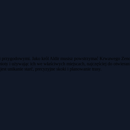
mi przygodowymi. Jako król Aldir musisz powstrzymać Krwawego Zeno
mioty i używając ich we właściwych miejscach, najczęściej do otwieran
est unikanie starć, precyzyjne skoki i planowanie trasy.