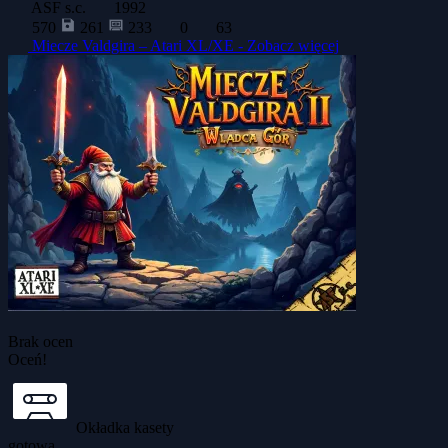
ASF s.c.
1992
570
261
233
0
63
Miecze Valdgira – Atari XL/XE -
Zobacz więcej
Brak ocen
Oceń!
Okładka kasety
gotowa