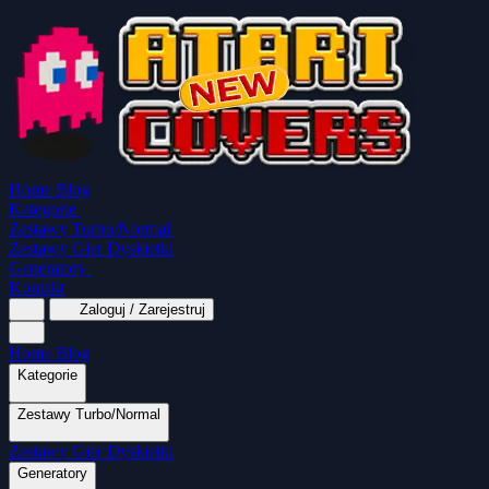
Home
Blog
Kategorie
Zestawy Turbo/Normal
Zestawy Gier Dyskietki
Generatory
Kontakt
Zaloguj / Zarejestruj
Home
Blog
Kategorie
Zestawy Turbo/Normal
MapaSoft Turbo ROM
Zestawy Gier Dyskietki
SparkTurbo 2000
The Marauder
Turbo 2000
Wszystkie kategorie
Gry Akcji
Logiczne
Mina
Grubcio Normal
Generatory