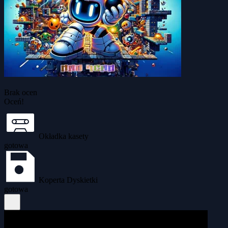
Brak ocen
Oceń!
Okładka kasety
gotowa
Koperta Dyskietki
gotowa