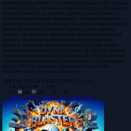
określonej liczby obiektów oraz odnalezienie kluczy, które otwierają
zamknięte przejścia. Niewłaściwe użycie kluczy może doprowadzić
do ślepych zaułków, co dodatkowo podnosi poziom trudności i
wymusza zapamiętywanie układu plansz. Poziomy połączone są
systemem teleportów, umożliwiających szybkie przemieszczanie się
między ich fragmentami. Podczas eksploracji gracz napotyka
wrogów oraz śmiertelnie niebezpieczne elementy otoczenia, takie
jak kolce. Przeciwników można eliminować, rzucając noże,
których liczba nie jest ograniczona, jednak każdy błąd skutkuje
natychmiastową utratą życia. Gra wyróżnia się surowym klimatem,
charakterystyczną oprawą graficzną typową dla Atari XL/XE oraz
wysokim poziomem trudności. Darkness Hour to tytuł wymagający
precyzji, refleksu i logicznego planowania, ceniony przez
miłośników klasycznych gier 8-bitowych.
ATR
CAR
XEX
XEX/VBXE
TSFX-XEX
CAS
L.K. AVALON
1992
818
286
255
0
61
Darkness Hour - Atari XL/XE -
Zobacz więcej