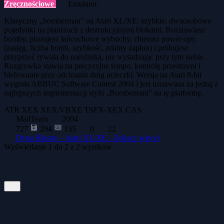
Zręcznościowe
Emulator
Klasyczny „bomberman” na Atari XL/XE: szybkie, dwuosobowe
pojedynki na planszach z destrukcyjnymi blokami. Rozstawiasz
bomby, planujesz łańcuchowe wybuchy, zbierasz power-upy
(zasięg, liczba bomb, szybkość, zdalny zapłon) i próbujesz
przyprzeć rywala do narożnika, nie wysadzając przy tym siebie.
Rozgrywka stawia na precyzyjne tempo, kontrolę przestrzeni i
blefowanie przy odcinaniu dróg ucieczki. Wersja na Atari 8-bit
wygrała ABBUC Software Contest 2004 i jest uznawana za jedną z
najlepszych implementacji stylu „Bomberman” na tę platformę.
ATR
XEX
XEX/VBXE
TSFX-XEX
CAS
MadTeam
2004
727
294
135
0
22
Dyna Blaster – Atari XL/XE -
Zobacz więcej
Wyświetlanie
1
do
2
z
2
wyników