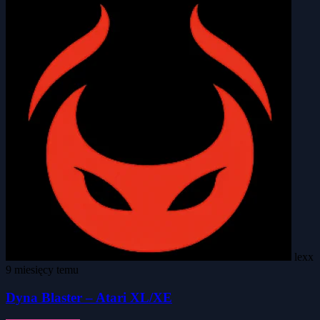
lexx
9 miesięcy temu
Dyna Blaster – Atari XL/XE