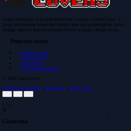
AtariCovers.com to projekt stworzony z myślą o fanach Atari. Z
pasją odświeżamy klasyczne okładki gier oraz projektujemy nowe,
nadając starym i nowym tytułom świeży wygląd i drugie życie.
Polecane strony
atariteca.net.pe
AtariOnline.pl
Atari.org.pl
Systemembedded.eu
© 2026
AtariCovers
Polityka prywatności
•
Regulamin
•
Mapa strony
1
/
1
🍪
Ciasteczka
🍪