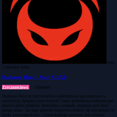
lexx
7 miesięcy temu
Darkness Hour - Atari XL/XE
Zręcznościowe
Emulator
Darkness Hour to zręcznościowo-platformowa gra osadzona w
mrocznym, fantastycznym świecie. Gracz przemierza rozbudowane
plansze pełne platform, labiryntów i pułapek, działając pod silną
presją czasu – po jego upływie rozgrywka kończy się niezależnie od
liczby pozostałych żyć. Celem każdego poziomu jest zebranie