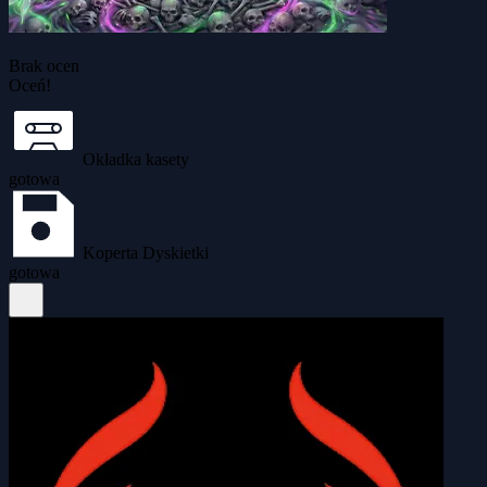
Brak ocen
Oceń!
Okładka kasety
gotowa
Koperta Dyskietki
gotowa