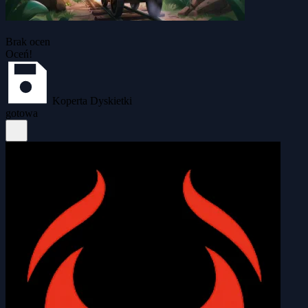
Brak ocen
Oceń!
Koperta Dyskietki
gotowa