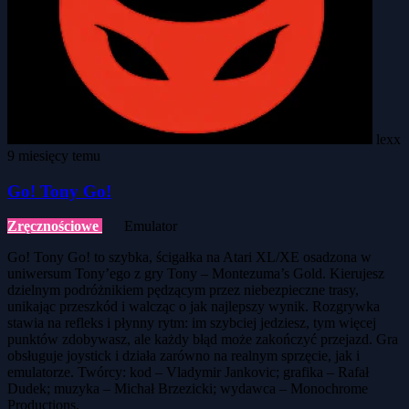
lexx
9 miesięcy temu
Go! Tony Go!
Zręcznościowe
Emulator
Go! Tony Go! to szybka, ścigałka na Atari XL/XE osadzona w
uniwersum Tony’ego z gry Tony – Montezuma’s Gold. Kierujesz
dzielnym podróżnikiem pędzącym przez niebezpieczne trasy,
unikając przeszkód i walcząc o jak najlepszy wynik. Rozgrywka
stawia na refleks i płynny rytm: im szybciej jedziesz, tym więcej
punktów zdobywasz, ale każdy błąd może zakończyć przejazd. Gra
obsługuje joystick i działa zarówno na realnym sprzęcie, jak i
emulatorze. Twórcy: kod – Vladymir Jankovic; grafika – Rafał
Dudek; muzyka – Michał Brzezicki; wydawca – Monochrome
Productions.