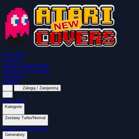
Home
Blog
Kategorie
Zestawy Turbo/Normal
Zestawy Gier Dyskietki
Generatory
Kontakt
Zaloguj / Zarejestruj
Home
Blog
Kategorie
Zestawy Turbo/Normal
MapaSoft Turbo ROM
Zestawy Gier Dyskietki
SparkTurbo 2000
The Marauder
Turbo 2000
Wszystkie kategorie
Gry Akcji
Logiczne
Mina
Grubcio Normal
Generatory