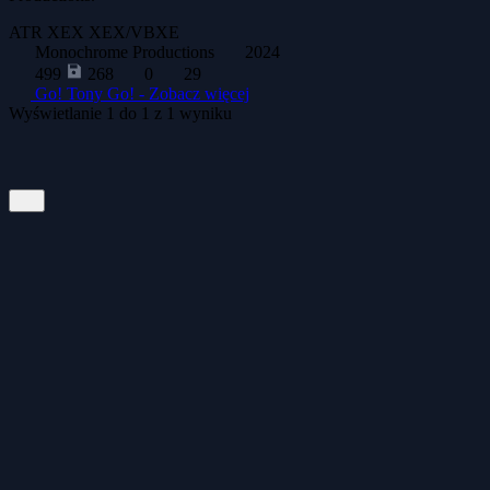
ATR
XEX
XEX/VBXE
Monochrome Productions
2024
499
268
0
29
Go! Tony Go! -
Zobacz więcej
Wyświetlanie
1
do
1
z
1
wyniku