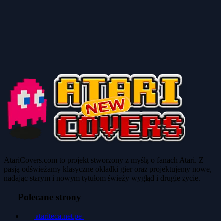
AtariCovers.com to projekt stworzony z myślą o fanach Atari. Z
pasją odświeżamy klasyczne okładki gier oraz projektujemy nowe,
nadając starym i nowym tytułom świeży wygląd i drugie życie.
Polecane strony
atariteca.net.pe