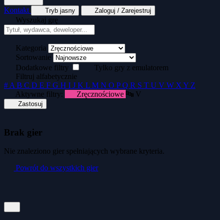
Kontakt
Tryb jasny
Zaloguj / Zarejestruj
Wyszukaj grę
Tekstowe
Wyścigi
Zręcznościowe
Generator kopert dyskietek
Generator okład
Kategoria
Sortowanie
Dodatkowe filtry
Tylko gry z emulatorem
Filtruj alfabetycznie
#
A
B
C
D
E
F
G
H
I
J
K
L
M
N
O
P
Q
R
S
T
U
V
W
X
Y
Z
Aktywne filtry:
Zręcznościowe
🔤 V
Zastosuj
Brak gier
Nie znaleziono gier spełniających wybrane kryteria.
Powrót do wszystkich gier