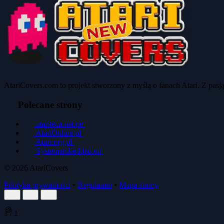
AtariCovers.com to projekt stworzony z myślą o fanach Atari. Z pas
Polecane strony
atariteca.net.pe
AtariOnline.pl
Atari.org.pl
Systemembedded.eu
© 2026
AtariCovers
Polityka prywatności
•
Regulamin
•
Mapa strony
1
/
1
🍪