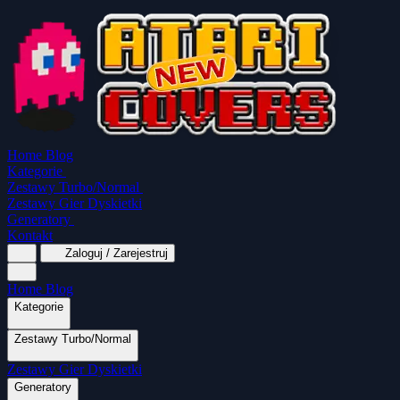
Home
Blog
Kategorie
Zestawy Turbo/Normal
Zestawy Gier Dyskietki
Generatory
Kontakt
Zaloguj / Zarejestruj
Home
Blog
Kategorie
Zestawy Turbo/Normal
MapaSoft Turbo ROM
Zestawy Gier Dyskietki
SparkTurbo 2000
The Marauder
Turbo 2000 
Wszystkie kategorie
Gry Akcji
Logiczne
Generatory