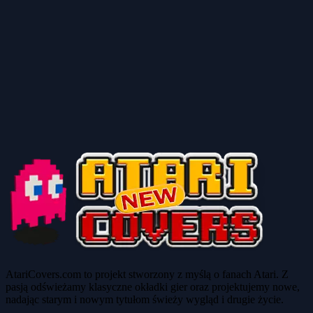
AtariCovers.com to projekt stworzony z myślą o fanach Atari. Z
pasją odświeżamy klasyczne okładki gier oraz projektujemy nowe,
nadając starym i nowym tytułom świeży wygląd i drugie życie.