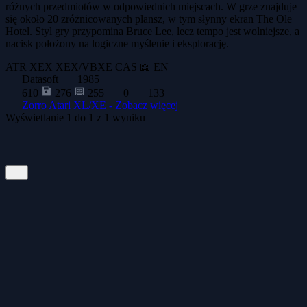
różnych przedmiotów w odpowiednich miejscach. W grze znajduje
się około 20 zróżnicowanych plansz, w tym słynny ekran The Ole
Hotel. Styl gry przypomina Bruce Lee, lecz tempo jest wolniejsze, a
nacisk położony na logiczne myślenie i eksplorację.
ATR
XEX
XEX/VBXE
CAS
📖 EN
Datasoft
1985
610
276
255
0
133
Zorro Atari XL/XE -
Zobacz więcej
Wyświetlanie
1
do
1
z
1
wyniku