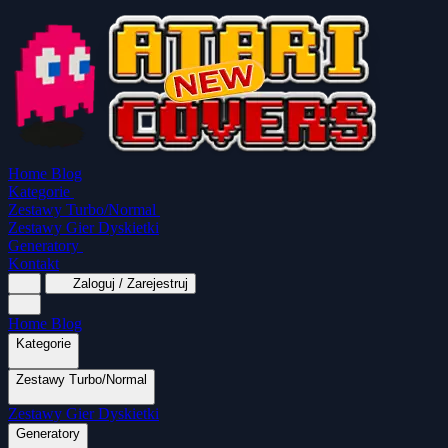
Home
Blog
Kategorie
Zestawy Turbo/Normal
Zestawy Gier Dyskietki
Generatory
Kontakt
Zaloguj / Zarejestruj
Home
Blog
Kategorie
Zestawy Turbo/Normal
MapaSoft Turbo ROM
Zestawy Gier Dyskietki
SparkTurbo 2000
The Marauder
Turbo 2000
Wszystkie kategorie
Gry Akcji
Logiczne
Mina
Grubcio Normal
Generatory