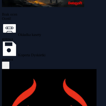
Brak ocen
Oceń!
Okładka kasety
gotowa
Koperta Dyskietki
gotowa