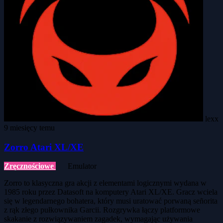
lexx
9 miesięcy temu
Zorro Atari XL/XE
Zręcznościowe
Emulator
Zorro to klasyczna gra akcji z elementami logicznymi wydana w
1985 roku przez Datasoft na komputery Atari XL/XE. Gracz wciela
się w legendarnego bohatera, który musi uratować porwaną señorita
z rąk złego pułkownika Garcii. Rozgrywka łączy platformowe
skakanie z rozwiązywaniem zagadek, wymagając używania