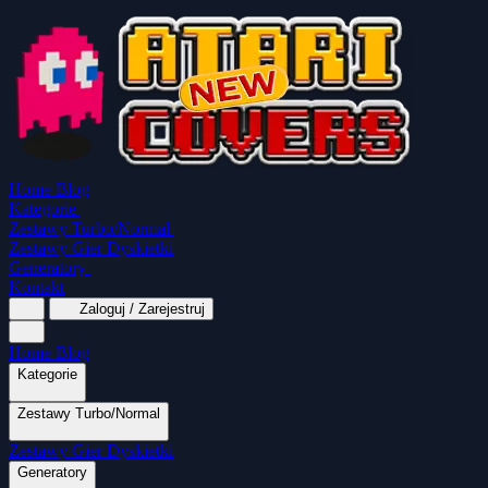
Home
Blog
Kategorie
Zestawy Turbo/Normal
Zestawy Gier Dyskietki
Generatory
Kontakt
Zaloguj / Zarejestruj
Home
Blog
Kategorie
Zestawy Turbo/Normal
MapaSoft Turbo ROM
Zestawy Gier Dyskietki
SparkTurbo 2000
The Marauder
Turbo 2000
Wszystkie kategorie
Gry Akcji
Logiczne
Mina
Grubcio Normal
Generatory