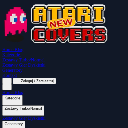
Home
Blog
Kategorie
Zestawy Turbo/Normal
Zestawy Gier Dyskietki
Generatory
Kontakt
Zaloguj / Zarejestruj
Home
Blog
Kategorie
Zestawy Turbo/Normal
MapaSoft Turbo ROM
Zestawy Gier Dyskietki
SparkTurbo 2000
The Marauder
Turbo 2000
Wszystkie kategorie
Gry Akcji
Logiczne
Mina
Grubcio Normal
Generatory