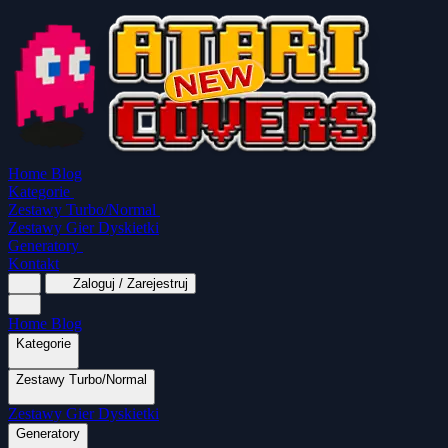
Home
Blog
Kategorie
Zestawy Turbo/Normal
Zestawy Gier Dyskietki
Generatory
Kontakt
Zaloguj / Zarejestruj
Home
Blog
Kategorie
Zestawy Turbo/Normal
MapaSoft Turbo ROM
Zestawy Gier Dyskietki
SparkTurbo 2000
The Marauder
Turbo 2000
Wszystkie kategorie
Gry Akcji
Logiczne
Mina
Grubcio Normal
Generatory