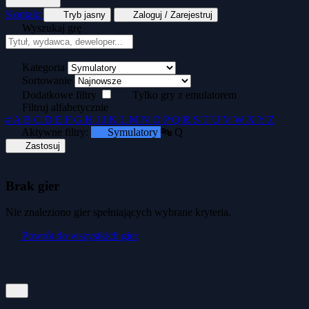
Kontakt
Tryb jasny
Zaloguj / Zarejestruj
Wyszukaj grę
Tekstowe
Wyścigi
Zręcznościowe
Generator kopert dyskietek
Generator okład
Kategoria
Sortowanie
Dodatkowe filtry
Tylko gry z emulatorem
Filtruj alfabetycznie
#
A
B
C
D
E
F
G
H
I
J
K
L
M
N
O
P
Q
R
S
T
U
V
W
X
Y
Z
Aktywne filtry:
Symulatory
🔤 Q
Zastosuj
Brak gier
Nie znaleziono gier spełniających wybrane kryteria.
Powrót do wszystkich gier