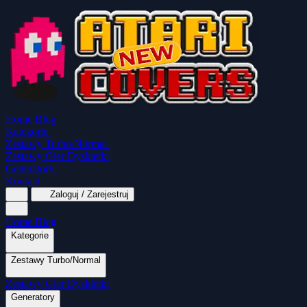
Home
Blog
Kategorie
Zestawy Turbo/Normal
Zestawy Gier Dyskietki
Generatory
Kontakt
Zaloguj / Zarejestruj
Home
Blog
Kategorie
Zestawy Turbo/Normal
MapaSoft Turbo ROM
Zestawy Gier Dyskietki
SparkTurbo 2000
The Marauder
Turbo 2000 
Wszystkie kategorie
Gry Akcji
Logiczne
Generatory