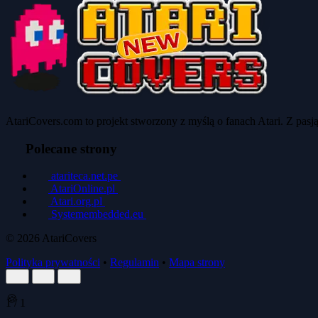
AtariCovers.com to projekt stworzony z myślą o fanach Atari. Z pas
Polecane strony
atariteca.net.pe
AtariOnline.pl
Atari.org.pl
Systemembedded.eu
© 2026
AtariCovers
Polityka prywatności
•
Regulamin
•
Mapa strony
🍪
1
/
1