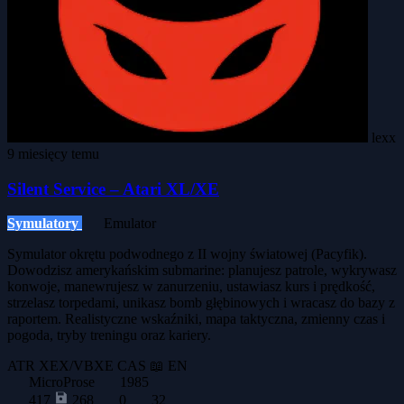
lexx
9 miesięcy temu
Silent Service – Atari XL/XE
Symulatory
Emulator
Symulator okrętu podwodnego z II wojny światowej (Pacyfik).
Dowodzisz amerykańskim submarine: planujesz patrole, wykrywasz
konwoje, manewrujesz w zanurzeniu, ustawiasz kurs i prędkość,
strzelasz torpedami, unikasz bomb głębinowych i wracasz do bazy z
raportem. Realistyczne wskaźniki, mapa taktyczna, zmienny czas i
pogoda, tryby treningu oraz kariery.
ATR
XEX/VBXE
CAS
📖 EN
MicroProse
1985
417
268
0
32