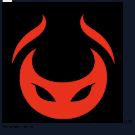
lexx
9 miesięcy temu