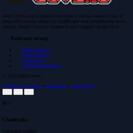
AtariCovers.com to projekt stworzony z myślą o fanach Atari. Z
pasją odświeżamy klasyczne okładki gier oraz projektujemy nowe,
nadając starym i nowym tytułom świeży wygląd i drugie życie.
Polecane strony
atariteca.net.pe
AtariOnline.pl
Atari.org.pl
Systemembedded.eu
© 2026
AtariCovers
Polityka prywatności
•
Regulamin
•
Mapa strony
1
/
1
🍪
🍪
Ciasteczka
Używamy cookies