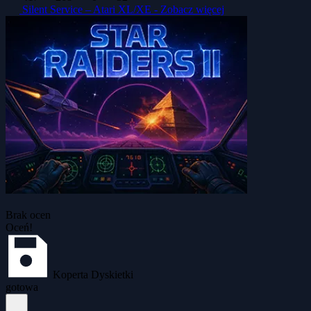
Silent Service – Atari XL/XE -
Zobacz więcej
Brak ocen
Oceń!
Koperta Dyskietki
gotowa