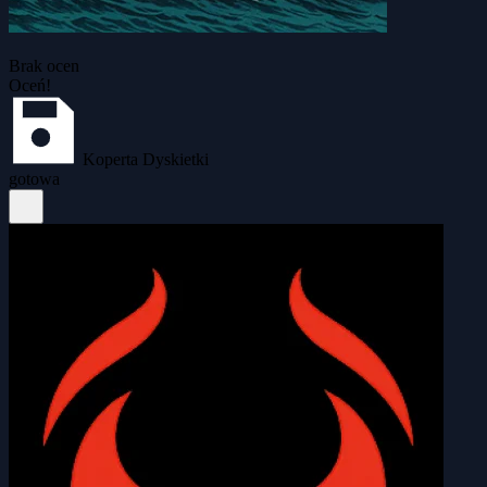
Brak ocen
Oceń!
Koperta Dyskietki
gotowa