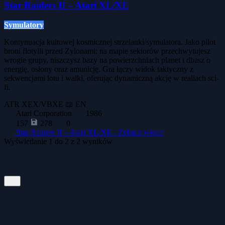
Star Raiders II – Atari XL/XE
Symulatory
Kontynuacja kultowej kosmicznej strzelanki/symulatora. Jako pilot
broni flotylli przed Zylonami: na mapie sektorów przechwytujesz
wrogie grupy, niszczysz bazy na powierzchniach planet i dbasz o
energię, osłony oraz amunicję. Gra łączy widok taktyczny z
sekwencjami lotu i walki, oferując dynamiczną akcję w realiach sci-
fi.
ATR
XEX/VBXE
📖 EN
Atari Corporation
1986
157
278
0
Star Raiders II – Atari XL/XE -
Zobacz więcej
Wyświetlanie
1
do
2
z
2
wyników