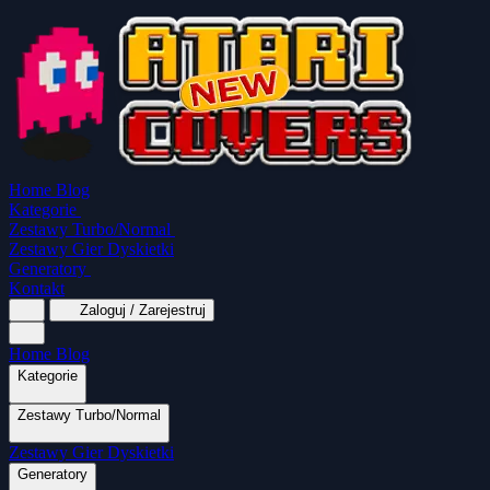
Home
Blog
Kategorie
Zestawy Turbo/Normal
Zestawy Gier Dyskietki
Generatory
Kontakt
Zaloguj / Zarejestruj
Home
Blog
Kategorie
Zestawy Turbo/Normal
MapaSoft Turbo ROM
Zestawy Gier Dyskietki
SparkTurbo 2000
The Marauder
Turbo 2000
Wszystkie kategorie
Gry Akcji
Logiczne
Mina
Grubcio Normal
Generatory