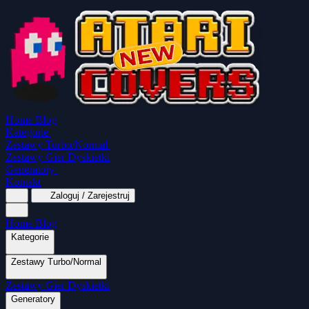
Home
Blog
Kategorie
Zestawy Turbo/Normal
Zestawy Gier Dyskietki
Generatory
Kontakt
Zaloguj / Zarejestruj
Home
Blog
Kategorie
Zestawy Turbo/Normal
MapaSoft Turbo ROM
Zestawy Gier Dyskietki
SparkTurbo 2000
The Marauder
Turbo 2000
Wszystkie kategorie
Gry Akcji
Logiczne
Mina
Grubcio Normal
Generatory