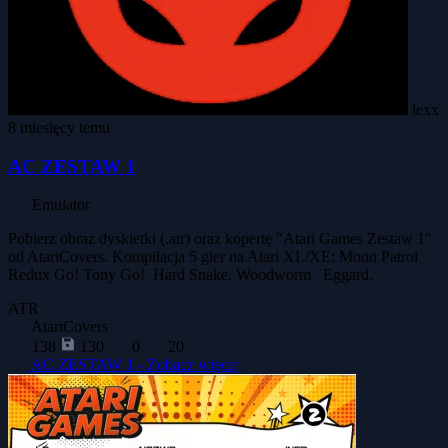
lexx
8 miesięcy temu
AC ZESTAW 1
Emulator
Pobierz obraz dyskietki (.atr) oraz kopertę "Atari Games Zestaw 1"
od AtariCovers. Kompilacja 5 gier na Atari XL/XE: Moon Patrol
Redux Go! Tony Go! Hard Snake, Woodworm Eggard.
ATR
AtariCovers
138
130
0
20
AC ZESTAW 1 -
Zobacz więcej