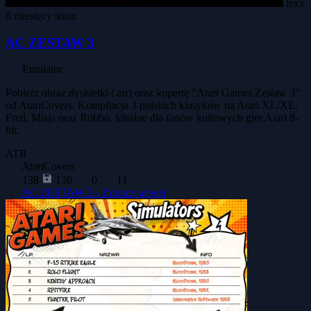
lexx
8 miesięcy temu
AC ZESTAW 3
Emulator
Pobierz obraz dyskietki (.atr) oraz kopertę "Atari Games Zestaw 3"
od AtariCovers. Kompilacja 3 polskich klasyków na Atari XL/XE:
Fred, Misja oraz Robbo. Idealne dla fanów kultowych gier Atari 8-
bit.
ATR
AtariCovers
138
136
0
11
AC ZESTAW 3 -
Zobacz więcej