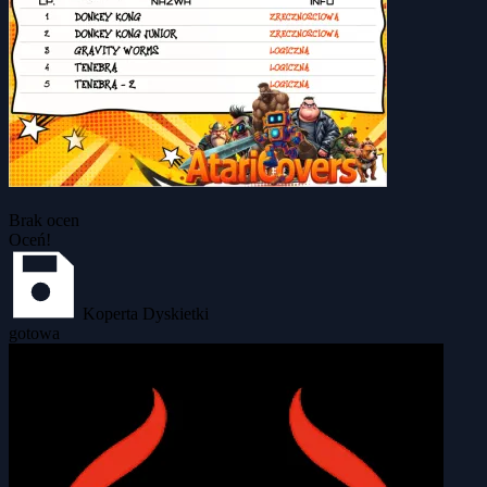
Brak ocen
Oceń!
Koperta Dyskietki
gotowa