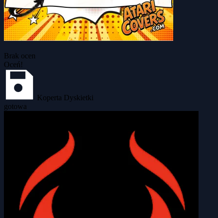
Brak ocen
Oceń!
Koperta Dyskietki
gotowa