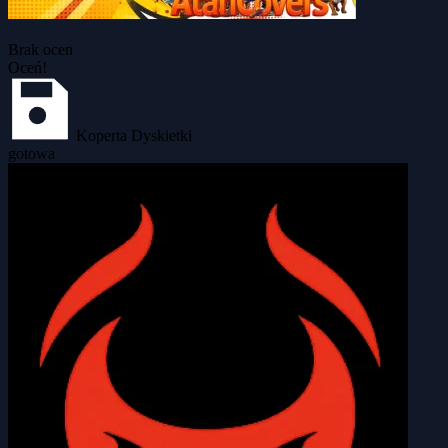
Brak ocen
Oceń!
Koperta Dyskietki
gotowa