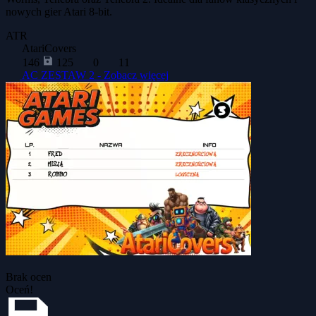
nowych gier Atari 8-bit.
ATR
AtariCovers
146
125
0
11
AC ZESTAW 2 -
Zobacz więcej
Brak ocen
Oceń!