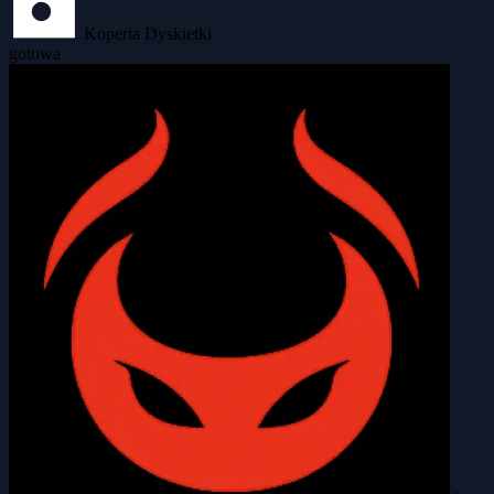
Koperta Dyskietki
gotowa