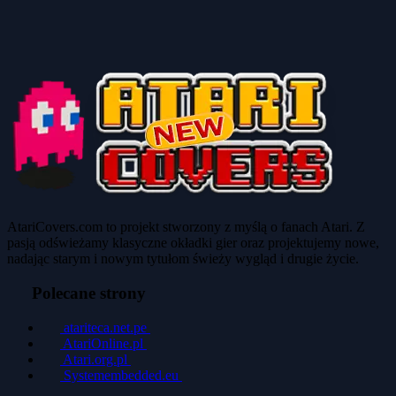
AtariCovers.com to projekt stworzony z myślą o fanach Atari. Z
pasją odświeżamy klasyczne okładki gier oraz projektujemy nowe,
nadając starym i nowym tytułom świeży wygląd i drugie życie.
Polecane strony
atariteca.net.pe
AtariOnline.pl
Atari.org.pl
Systemembedded.eu