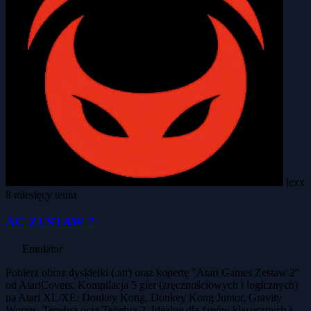
lexx
8 miesięcy temu
AC ZESTAW 2
Emulator
Pobierz obraz dyskietki (.atr) oraz kopertę "Atari Games Zestaw 2"
od AtariCovers. Kompilacja 5 gier (zręcznościowych i logicznych)
na Atari XL/XE: Donkey Kong, Donkey Kong Junior, Gravity
Worms, Tenebra oraz Tenebra 2. Idealne dla fanów klasycznych i