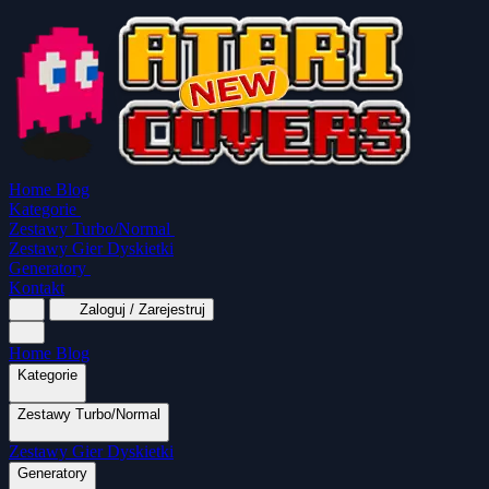
Home
Blog
Kategorie
Zestawy Turbo/Normal
Zestawy Gier Dyskietki
Generatory
Kontakt
Zaloguj / Zarejestruj
Home
Blog
Kategorie
Zestawy Turbo/Normal
MapaSoft Turbo ROM
Zestawy Gier Dyskietki
SparkTurbo 2000
The Marauder
Turbo 2000
Wszystkie kategorie
Gry Akcji
Logiczne
Mina
Grubcio Normal
Generatory