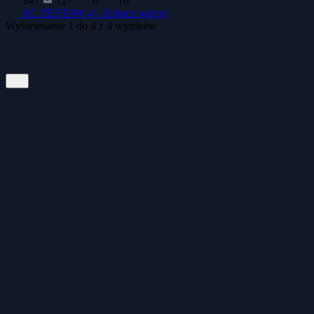
147
127
0
10
AC ZESTAW 4 -
Zobacz więcej
Wyświetlanie
1
do
4
z
4
wyników