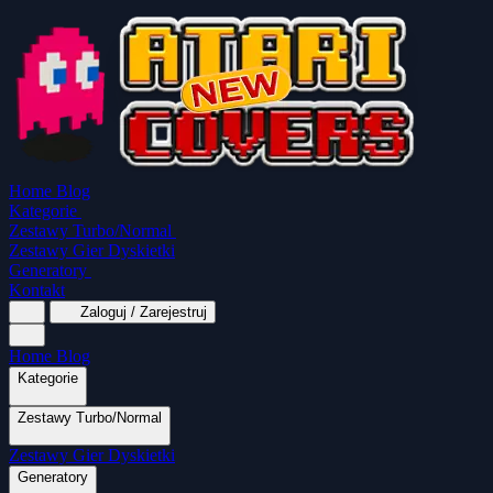
Home
Blog
Kategorie
Zestawy Turbo/Normal
Zestawy Gier Dyskietki
Generatory
Kontakt
Zaloguj / Zarejestruj
Home
Blog
Kategorie
Zestawy Turbo/Normal
MapaSoft Turbo ROM
Zestawy Gier Dyskietki
SparkTurbo 2000
The Marauder
Turbo 2000
Wszystkie kategorie
Gry Akcji
Logiczne
Mina
Grubcio Normal
Generatory