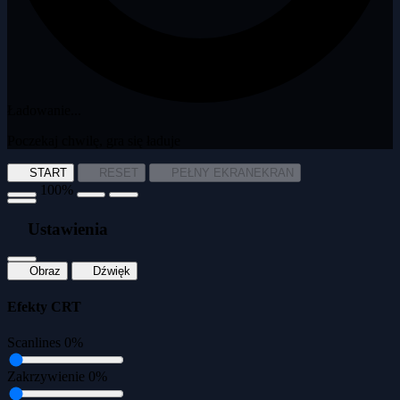
Ładowanie...
Poczekaj chwilę, gra się ładuje
START
RESET
PEŁNY EKRAN
EKRAN
100%
Ustawienia
Obraz
Dźwięk
Efekty CRT
Scanlines
0%
Zakrzywienie
0%