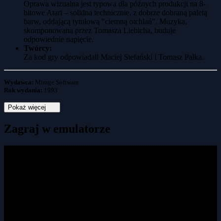
Oprawa wizualna jest typowa dla późnych produkcji na 8-
bitowe Atari – solidna technicznie, z dobrze dobraną paletą
barw, oddającą tytułową "ciemną otchłań". Muzyka,
skomponowana przez Tomasza Liebicha, buduje
odpowiednie napięcie.
Twórcy:
Za kod gry odpowiadali Maciej Stefański i Tomasz Pałka.
Wydawca:
Mirage Software
Rok wydania:
1993
Pokaż więcej
Zagraj w emulatorze