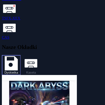
TSFX-XEX
CAS
Nasze Okładki
Dyskietka
Kaseta