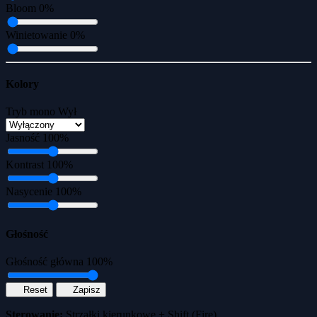
Bloom
0%
Winietowanie
0%
Kolory
Tryb mono
Wył
Jasność
100%
Kontrast
100%
Nasycenie
100%
Głośność
Głośność główna
100%
Reset
Zapisz
Sterowanie:
Strzałki kierunkowe + Shift (Fire)