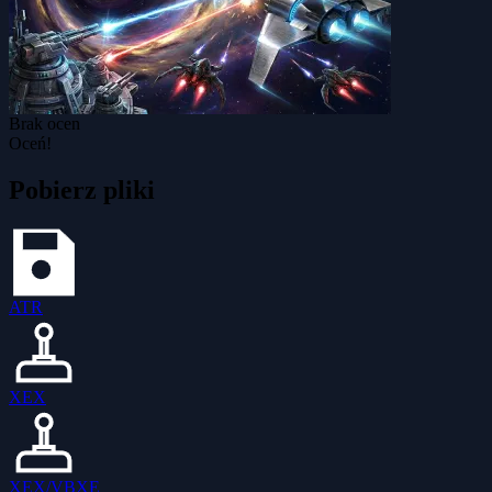
Brak ocen
Oceń!
Pobierz pliki
ATR
XEX
XEX/VBXE