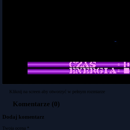
Kliknij na screen aby otworzyć w pełnym rozmiarze
Komentarze (0)
Dodaj komentarz
Twoja ocena *