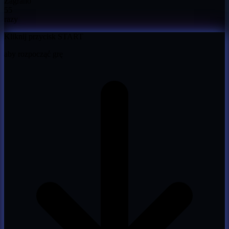
Zagrano
55
razy
Kliknij przycisk START
aby rozpocząć grę