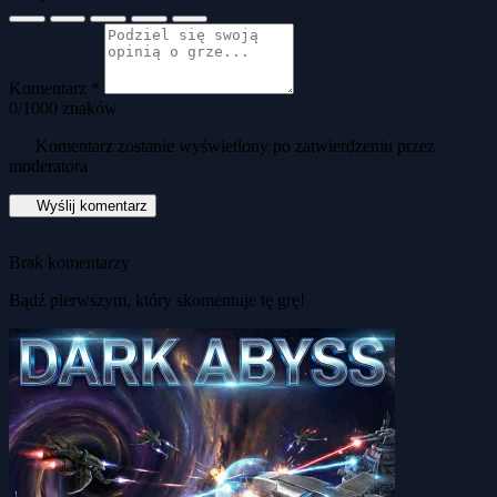
Komentarz *
0
/1000 znaków
Komentarz zostanie wyświetlony po zatwierdzeniu przez
moderatora
Wyślij komentarz
Brak komentarzy
Bądź pierwszym, który skomentuje tę grę!