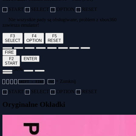
START
SELECT
OPTION
RESET
F2
F3
F4
F5
Nie wszystkie pady są obsługiwane, problem z xbox360
zawiesza emulator!
F3
F4
F5
SELECT
OPTION
RESET
FIRE
F2
ENTER
START
50%
|
= Zamknij
↑
↓
←
→
SHIFT - FIRE
ESC
START
SELECT
OPTION
RESET
F2
F3
F4
F5
Oryginalne Okładki