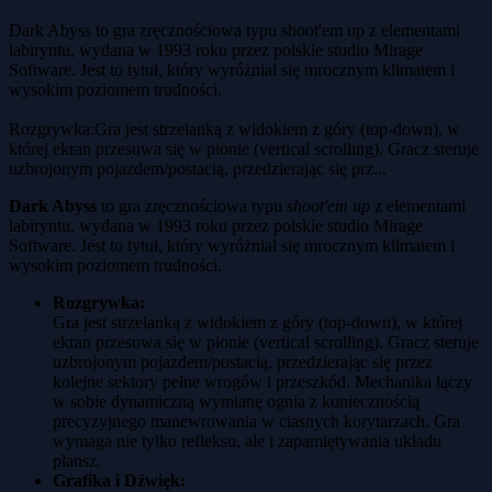
Dark Abyss to gra zręcznościowa typu shoot'em up z elementami
labiryntu, wydana w 1993 roku przez polskie studio Mirage
Software. Jest to tytuł, który wyróżniał się mrocznym klimatem i
wysokim poziomem trudności.
Rozgrywka:Gra jest strzelanką z widokiem z góry (top-down), w
której ekran przesuwa się w pionie (vertical scrolling). Gracz steruje
uzbrojonym pojazdem/postacią, przedzierając się prz...
Dark Abyss
to gra zręcznościowa typu
shoot'em up
z elementami
labiryntu, wydana w 1993 roku przez polskie studio Mirage
Software. Jest to tytuł, który wyróżniał się mrocznym klimatem i
wysokim poziomem trudności.
Rozgrywka:
Gra jest strzelanką z widokiem z góry (top-down), w której
ekran przesuwa się w pionie (vertical scrolling). Gracz steruje
uzbrojonym pojazdem/postacią, przedzierając się przez
kolejne sektory pełne wrogów i przeszkód. Mechanika łączy
w sobie dynamiczną wymianę ognia z koniecznością
precyzyjnego manewrowania w ciasnych korytarzach. Gra
wymaga nie tylko refleksu, ale i zapamiętywania układu
plansz.
Grafika i Dźwięk: