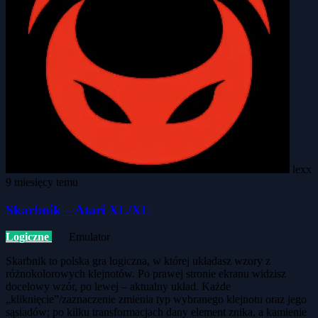
lexx
9 miesięcy temu
Skarbnik – Atari XL/XE
Logiczne
Emulator
Skarbnik to polska gra logiczna, w której układasz wzory z
różnokolorowych klejnotów. Po prawej stronie ekranu widzisz
docelowy wzór, po lewej – aktualny układ. Każde
„kliknięcie”/zaznaczenie zmienia typ wybranego klejnotu oraz jego
sąsiadów; po kilku transformacjach dany element znika, a kamienie