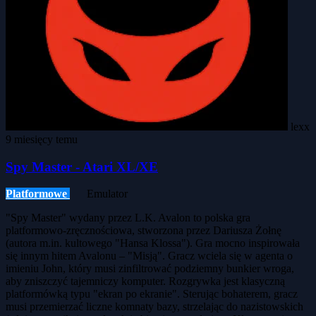
lexx
9 miesięcy temu
Spy Master - Atari XL/XE
Platformowe
Emulator
"Spy Master" wydany przez L.K. Avalon to polska gra
platformowo-zręcznościowa, stworzona przez Dariusza Żołnę
(autora m.in. kultowego "Hansa Klossa"). Gra mocno inspirowała
się innym hitem Avalonu – "Misją". Gracz wciela się w agenta o
imieniu John, który musi zinfiltrować podziemny bunkier wroga,
aby zniszczyć tajemniczy komputer. Rozgrywka jest klasyczną
platformówką typu "ekran po ekranie". Sterując bohaterem, gracz
musi przemierzać liczne komnaty bazy, strzelając do nazistowskich