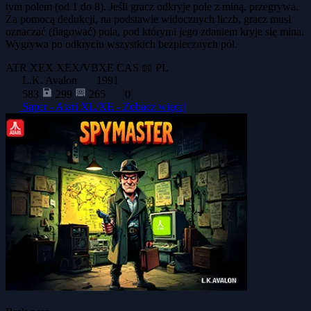
tym polem (od 1 do 8). Jeśli gracz odkryje pole z miną, przegrywa.
Za pomocą dedukcji, na podstawie widocznych liczb, gracz musi
oznaczać (flagować) pola, pod którymi jego zdaniem kryje się mina.
Wygrywa po odkryciu wszystkich bezpiecznych pól.
ATR
XEX
XEX/VBXE
CAS
📖 PL
L.K. Avalon
1991
583
299
265
0
Saper - Atari XL/XE -
Zobacz więcej