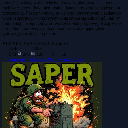
powyżej spadają w dół. Mechanika łączy planowanie sekwencji
ruchów z przewidywaniem reakcji łańcuchowych i zarządzaniem
przestrzenią. Postęp wymaga uważnego porównywania zadanego
wzoru i sprytnego wykorzystywania zmian sąsiednich pól, tak by
minimalną liczbą ruchów odtworzyć układ po prawej. Rozgrywka
jest jednoekranowa, szybka do nauki i zaskakująco głęboka —
typowy „jeszcze jeden poziom”.
ATR
XEX
XEX/VBXE
CAS
📖 PL
ASF s.c.
1983
540
246
126
0
19
Skarbnik – Atari XL/XE -
Zobacz więcej