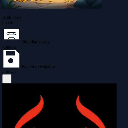
Brak ocen
Oceń!
Okładka kasety
gotowa
Koperta Dyskietki
gotowa