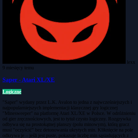
lexx
9 miesięcy temu
Saper - Atari XL/XE
Logiczne
"Saper" wydany przez L.K. Avalon to jedna z najwcześniejszych i
najpopularniejszych implementacji klasycznej gry logicznej
"Minesweeper" na platformę Atari XL/XE w Polsce. W odróżnieniu
od gier zręcznościowych, jest to tytuł czysto logiczny. Rozgrywka
odbywa się na prostokątnej planszy (polu minowym), którą gracz
musi "oczyścić" bez detonowania ukrytych min. Kliknięcie na pole
odkrywa je – jeśli jest puste, pokazuje liczbę min sąsiadujących z