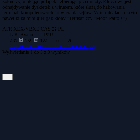
żołnierzy, unikając pułapek i zbierając przedmioty. Kluczowe jest
odnajdywanie dyskietek z wirusem, które służą do hakowania
terminali komputerowych i otwierania sejfów. W terminalach ukryto
nawet kilka mini-gier (jak klony "Tetrisa" czy "Moon Patrola").
ATR
XEX/VBXE
CAS
📖 PL
L.K. Avalon
1993
437
259
124
0
20
Spy Master - Atari XL/XE -
Zobacz więcej
Wyświetlanie
1
do
3
z
3
wyników