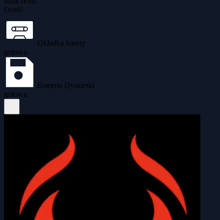
Brak ocen
Oceń!
Okładka kasety
gotowa
Koperta Dyskietki
gotowa