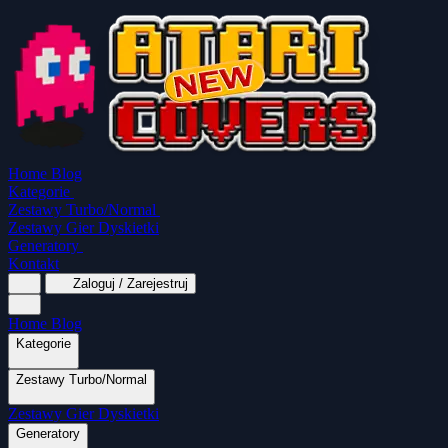
Home
Blog
Kategorie
Zestawy Turbo/Normal
Zestawy Gier Dyskietki
Generatory
Kontakt
Zaloguj / Zarejestruj
Home
Blog
Kategorie
Zestawy Turbo/Normal
MapaSoft Turbo ROM
Zestawy Gier Dyskietki
SparkTurbo 2000
The Marauder
Turbo 2000
Wszystkie kategorie
Gry Akcji
Logiczne
Mina
Grubcio Normal
Generatory