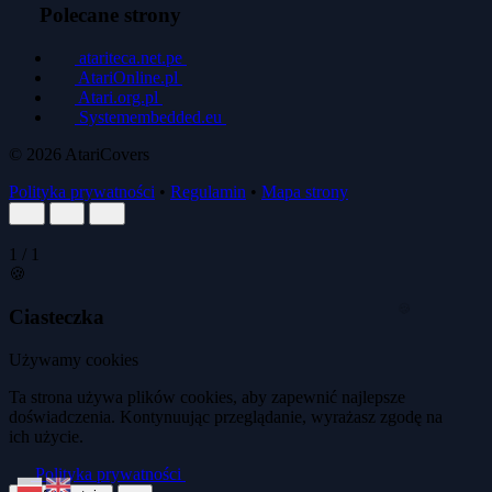
Polecane strony
atariteca.net.pe
AtariOnline.pl
Atari.org.pl
Systemembedded.eu
© 2026
AtariCovers
Polityka prywatności
•
Regulamin
•
Mapa strony
1
/
1
🍪
Ciasteczka
🍪
Używamy cookies
🍪
Ta strona używa plików cookies, aby zapewnić najlepsze
doświadczenia. Kontynuując przeglądanie, wyrażasz zgodę na
ich użycie.
🍪
Polityka prywatności