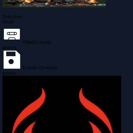
Brak ocen
Oceń!
Okładka kasety
gotowa
Koperta Dyskietki
gotowa