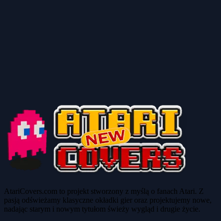
AtariCovers.com to projekt stworzony z myślą o fanach Atari. Z
pasją odświeżamy klasyczne okładki gier oraz projektujemy nowe,
nadając starym i nowym tytułom świeży wygląd i drugie życie.